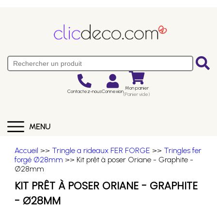
Mon panier
Contactez-nous
Connexion
(Panier vide)
MENU
Accueil
>>
Tringle a rideaux FER FORGE
>>
Tringles fer
forgé Ø28mm
>> Kit prêt à poser Oriane - Graphite -
Ø28mm
KIT PRÊT À POSER ORIANE - GRAPHITE
- Ø28MM