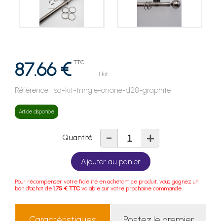
87.66 €
TTC
1 kit
Référence :
sd-kit-tringle-oriane-d28-graphite
Article disponible
-
+
Quantité
Ajouter au panier
Pour récompenser votre fidélité en achetant ce produit, vous gagnez un
bon d'achat de
1.75 € TTC
valable sur votre prochaine commande.
Caractéristiques
Postez le premier