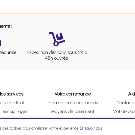
ents :
sécurisé
Expédition des colis sous 24 à
48h ouvrés.
Nos services
Votre commande
Ai
ervice client
Informations commande
Contact
s témoignages
Moyens de paiement
Mot de pas
& Collect (DRIVE)
Suivre vos achats
Je me ré
ns des cookies pour améliorer votre expérience.
En savoir plus