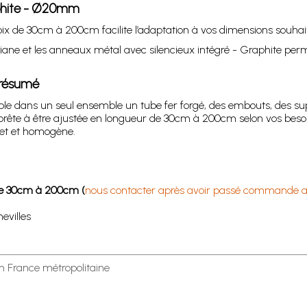
raphite - Ø20mm
hoix de 30cm à 200cm facilite l’adaptation à vos dimensions souhai
ne et les anneaux métal avec silencieux intégré - Graphite perme
 résumé
ble dans un seul ensemble un tube fer forgé, des embouts, des sup
prête à être ajustée en longueur de 30cm à 200cm selon vos besoins
let et homogène.
 de 30cm à 200cm (
nous contacter après avoir passé commande af
evilles
en France métropolitaine