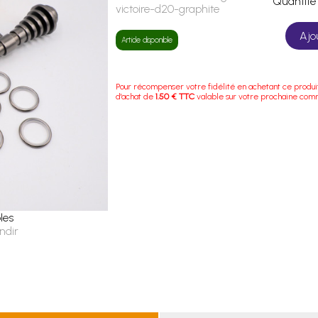
Quanti
victoire-d20-graphite
Ajo
Article disponible
Pour récompenser votre fidélité en achetant ce produi
d'achat de
1.50 € TTC
valable sur votre prochaine co
les
ndir