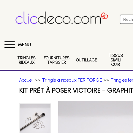
MENU
TISSUS
TRINGLES
FOURNITURES
OUTILLAGE
SIMILI
RIDEAUX
TAPISSIER
CUIR
Accueil
>>
Tringle a rideaux FER FORGE
>>
Tringles f
KIT PRÊT À POSER VICTOIRE - GRAPHI