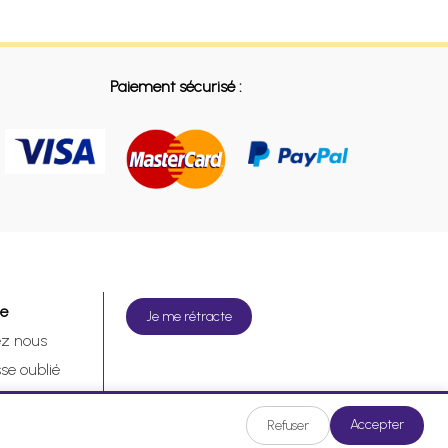
Paiement sécurisé :
de
Je me rétracte
ez nous
se oublié
tracte
Accepter
Refuser