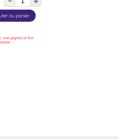
-
+
té
uter au panier
t, vous gagnez un bon
mmande.