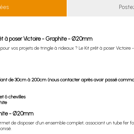
lées
Poste
rêt à poser Victoire - Graphite - Ø20mm
 pour vos projets de tringle à rideaux ? Le Kit prêt à poser Vict
x allant de 30cm à 200cm (nous contacter après avoir passé comma
t 6 chevilles
hite
raphite - Ø20mm
ermet de disposer d’un ensemble complet, associant un tube fer f
onisé.