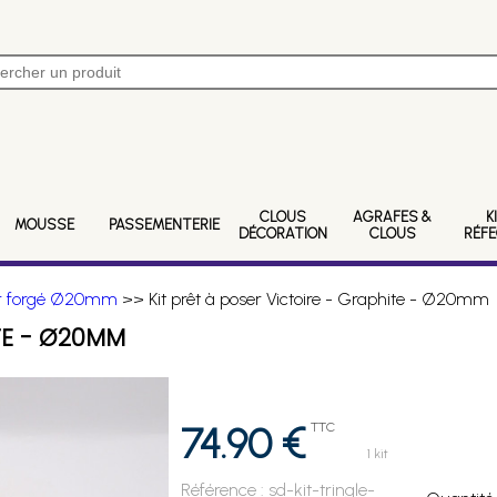
CLOUS
AGRAFES &
K
MOUSSE
PASSEMENTERIE
DÉCORATION
CLOUS
RÉF
er forgé Ø20mm
>> Kit prêt à poser Victoire - Graphite - Ø20mm
TE - Ø20MM
74.90 €
TTC
1 kit
Référence :
sd-kit-tringle-