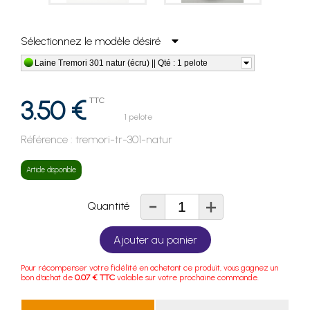
Sélectionnez le modèle désiré
Laine Tremori 301 natur (écru) || Qté : 1 pelote
3.50 €
TTC
1 pelote
Référence :
tremori-tr-301-natur
Article disponible
-
+
Quantité
Ajouter au panier
Pour récompenser votre fidélité en achetant ce produit, vous gagnez un
bon d'achat de
0.07 € TTC
valable sur votre prochaine commande.