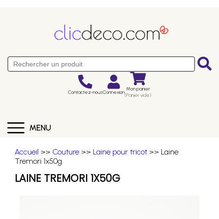
Mon panier
Contactez-nous
Connexion
(Panier vide)
MENU
Accueil
>>
Couture
>>
Laine pour tricot
>> Laine
Tremori 1x50g
LAINE TREMORI 1X50G