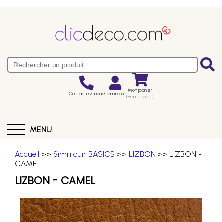
Mon panier
Contactez-nous
Connexion
(Panier vide)
MENU
Accueil
>>
Simili cuir BASICS
>>
LIZBON
>> LIZBON -
CAMEL
LIZBON - CAMEL