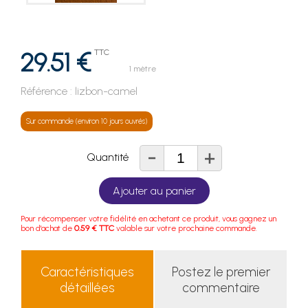
29.51 €
TTC
1 mètre
Référence :
lizbon-camel
Sur commande (environ 10 jours ouvrés)
-
+
Quantité
Ajouter au panier
Pour récompenser votre fidélité en achetant ce produit, vous gagnez un
bon d'achat de
0.59 € TTC
valable sur votre prochaine commande.
Caractéristiques
Postez le premier
détaillées
commentaire