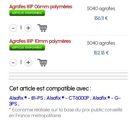
Agrafes 81P 06mm polymères
5040 agrafes
156.11 €
1
Agrafes 81P 10mm polymères
5040 agrafes
152.15 €
1
Cet article est compatible avec :
Alsafix ® - 81-PS ;
Alsafix ® - CT6000P ;
Alsafix ® - G-
3PS ;
* Economie réalisée sur la base du prix public conseillé
en France métropolitaine