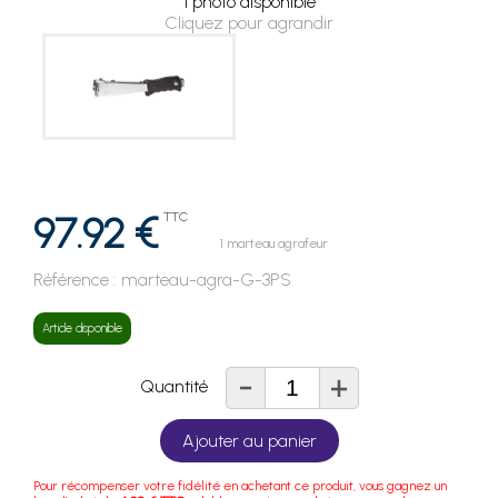
1 photo disponible
Cliquez pour agrandir
97.92 €
TTC
1 marteau agrafeur
Référence :
marteau-agra-G-3PS
Article disponible
-
+
Quantité
Ajouter au panier
Pour récompenser votre fidélité en achetant ce produit, vous gagnez un