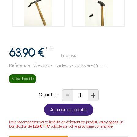
63.90 €
TTC
1 marteau
Référence :
vb-7370-marteau-tapissier-12mm
Article disponible
-
+
Quantité
Ajouter au panier
Pour récompenser votre fidélité en achetant ce produit, vous gagnez un
bon d'achat de
1.28 € TTC
valable sur votre prochaine commande.