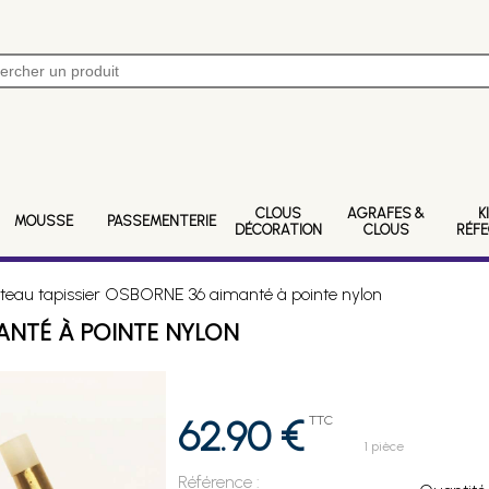
CLOUS
AGRAFES &
K
MOUSSE
PASSEMENTERIE
DÉCORATION
CLOUS
RÉF
eau tapissier OSBORNE 36 aimanté à pointe nylon
ANTÉ À POINTE NYLON
62.90 €
TTC
1 pièce
Référence :