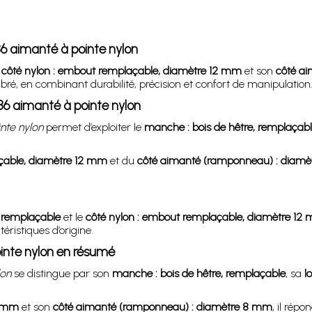
36 aimanté à pointe nylon
n
côté nylon : embout remplaçable, diamètre 12 mm
et son
côté a
bré, en combinant durabilité, précision et confort de manipulation
6 aimanté à pointe nylon
nte nylon
permet d’exploiter le
manche : bois de hêtre, remplaçab
çable, diamètre 12 mm
et du
côté aimanté (ramponneau) : diam
, remplaçable
et le
côté nylon : embout remplaçable, diamètre 12
ristiques d’origine.
inte nylon en résumé
lon
se distingue par son
manche : bois de hêtre, remplaçable
, sa
l
2 mm
et son
côté aimanté (ramponneau) : diamètre 8 mm
, il rép