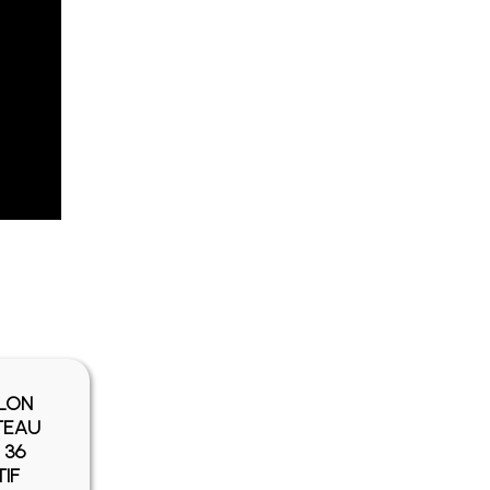
YLON
TEAU
 36
IF