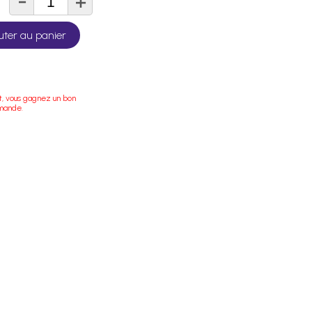
-
+
té
uter au panier
t, vous gagnez un bon
mande.