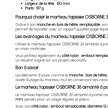
Largeur de la tête : 150 mm
Poids : 317 g
Pourquoi choisir le marteau tapissier OSBORNE 
Grâce à son
manche en bois de hêtre, remplaçable
, so
permet de travailler avec un rapport qualité/usage équili
Les avantages du marteau tapissier OSBORNE 3
Utiliser le
marteau tapissier OSBORNE 36 aimanté à poi
en main maîtrisée.
Vous profitez également du
côté nylon : embout rempla
un résultat soigné sur vos projets décoratifs.
Bon à savoir
Les éléments d’usure, comme le
manche : bois de hêtre
durée d’usage du marteau tout en conservant ses caracté
Le marteau tapissier OSBORNE 36 aimanté à po
Le
marteau tapissier OSBORNE 36 aimanté à pointe ny
mm
, pensés pour un usage régulier et précis.
Avec son
côté nylon : embout remplaçable, diamètre 1