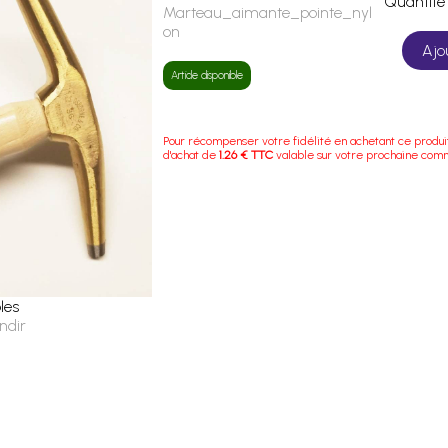
Quanti
Marteau_aimante_pointe_nyl
on
Ajo
Article disponible
Pour récompenser votre fidélité en achetant ce produi
d'achat de
1.26 € TTC
valable sur votre prochaine com
les
ndir