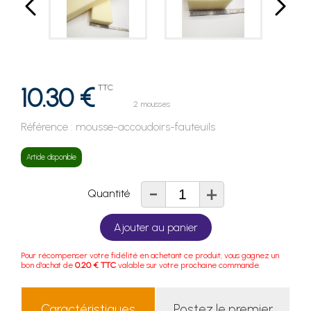
10.30 €
TTC
2 mousses
Référence :
mousse-accoudoirs-fauteuils
Article disponible
-
+
Quantité
Ajouter au panier
Pour récompenser votre fidélité en achetant ce produit, vous gagnez un
bon d'achat de
0.20 € TTC
valable sur votre prochaine commande.
Caractéristiques
Postez le premier