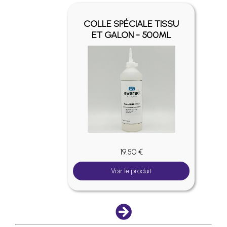
Y -
COLLE SPÉCIALE TISSU
ET GALON - 500ML
19.50 €
Voir le produit