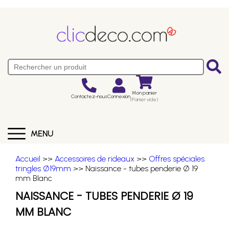
Mon panier
Contactez-nous
Connexion
(Panier vide)
MENU
Accueil
>>
Accessoires de rideaux
>>
Offres spéciales
tringles Ø19mm
>> Naissance - tubes penderie Ø 19
mm Blanc
NAISSANCE - TUBES PENDERIE Ø 19
MM BLANC