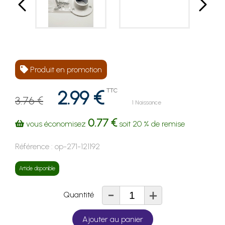
Produit en promotion
2.99 €
TTC
3.76 €
1 Naissance
0.77 €
vous économisez
soit
20 %
de remise
Référence :
op-271-121192
Article disponible
-
+
Quantité
Ajouter au panier