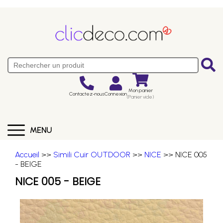
Mon panier
Contactez-nous
Connexion
(Panier vide)
MENU
Accueil
>>
Simili Cuir OUTDOOR
>>
NICE
>> NICE 005
- BEIGE
NICE 005 - BEIGE