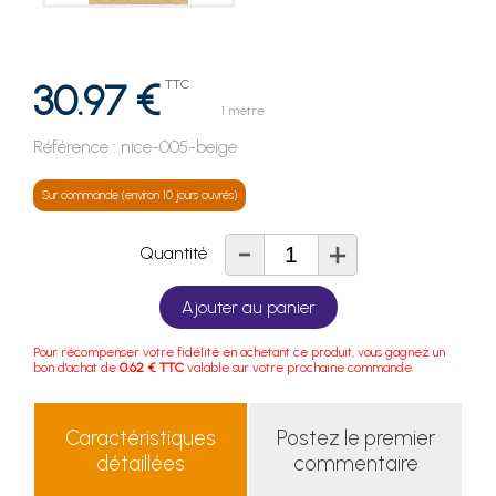
30.97 €
TTC
1 mètre
Référence :
nice-005-beige
Sur commande (environ 10 jours ouvrés)
-
+
Quantité
Ajouter au panier
Pour récompenser votre fidélité en achetant ce produit, vous gagnez un
bon d'achat de
0.62 € TTC
valable sur votre prochaine commande.
Caractéristiques
Postez le premier
détaillées
commentaire