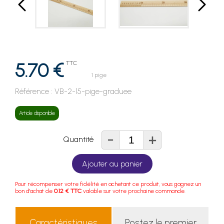
5.70 €
TTC
1 pige
Référence :
VB-2-15-pige-graduee
Article disponible
-
+
Quantité
Ajouter au panier
Pour récompenser votre fidélité en achetant ce produit, vous gagnez un
bon d'achat de
0.12 € TTC
valable sur votre prochaine commande.
Caractéristiques
Postez le premier