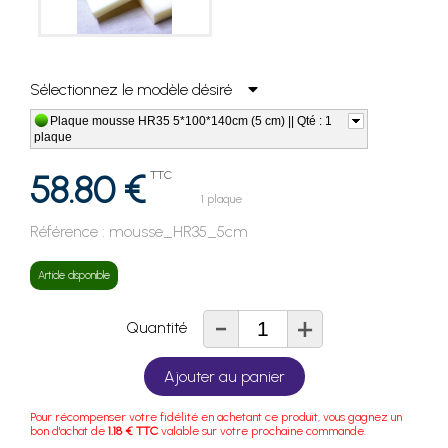
Sélectionnez le modèle désiré
Plaque mousse HR35 5*100*140cm (5 cm) || Qté : 1
plaque
58.80 €
TTC
1 plaque
Référence :
mousse_HR35_5cm
Article disponible
-
+
Quantité
Ajouter au panier
Pour récompenser votre fidélité en achetant ce produit, vous gagnez un
bon d'achat de
1.18 € TTC
valable sur votre prochaine commande.