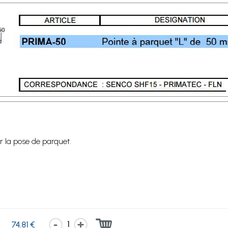
r la pose de parquet.
1
74.81 €