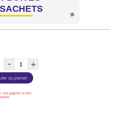
 SACHETS
-
+
té
uter au panier
t, vous gagnez un bon
mmande.