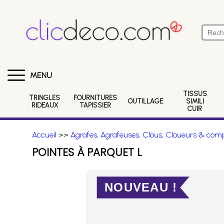
MENU
TISSUS
TRINGLES
FOURNITURES
OUTILLAGE
SIMILI
RIDEAUX
TAPISSIER
CUIR
Accueil
>>
Agrafes, Agrafeuses, Clous, Cloueurs & comp
POINTES À PARQUET L
NOUVEAU !