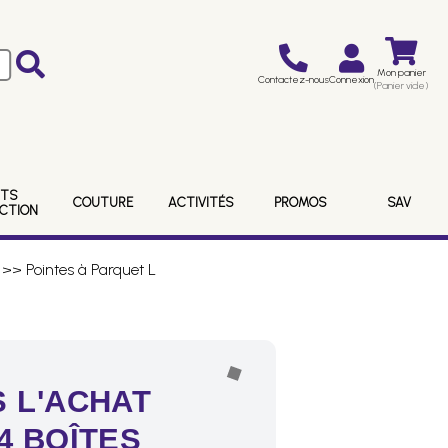
Mon panier
Contactez-nous
Connexion
(Panier vide)
ITS
COUTURE
ACTIVITÉS
PROMOS
SAV
ECTION
>> Pointes à Parquet L
 L'ACHAT
4 BOÎTES