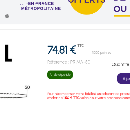
EN FRANCE
OU
MÉTROPOLITAINE
 de 4 sachets ou boîtes d'agrafes ou de pointes !
74.81 €
TTC
1000 pointes
Référence :
PRIMA-50
Quanti
Article disponible
Ajo
Pour récompenser votre fidélité en achetant ce produi
d'achat de
1.50 € TTC
valable sur votre prochaine co