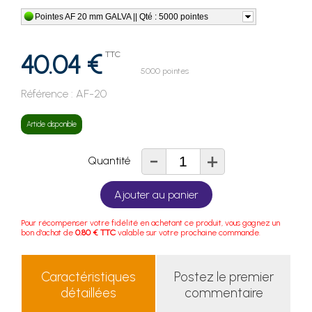
Pointes AF 20 mm GALVA || Qté : 5000 pointes
40.04 €
TTC
5000 pointes
Référence :
AF-20
Article disponible
-
+
Quantité
Ajouter au panier
Pour récompenser votre fidélité en achetant ce produit, vous gagnez un
bon d'achat de
0.80 € TTC
valable sur votre prochaine commande.
Caractéristiques
Postez le premier
détaillées
commentaire