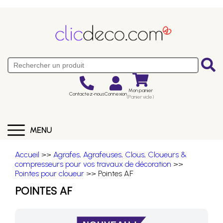
Mon panier
Contactez-nous
Connexion
(Panier vide)
MENU
Accueil
>>
Agrafes, Agrafeuses, Clous, Cloueurs &
compresseurs pour vos travaux de décoration
>>
Pointes pour cloueur
>> Pointes AF
POINTES AF
NOUVEAU !