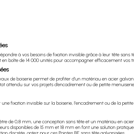
sées
pondre à vos besoins de fixation invisible grâce à leur tête sans 
ent en boîte de 14 000 unités pour accompagner efficacement vos t
sées
avaux de boiserie permet de profiter d’un matériau en acier galvan
at attendu sur vos projets d’encadrement ou de petite menuiserie
 une fixation invisible sur la boiserie, l'encadrement ou de la petit
tre de 0,8 mm, une conception sans tête et un matériau en acier ga
ueurs disponibles de 15 mm et 18 mm en font une solution pratiqu
ation discrète, optez pour ces Pointes BE sans tête galvanisées.