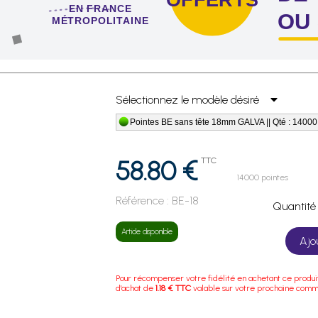
EN FRANCE
OU
MÉTROPOLITAINE
 de 4 sachets ou boîtes d'agrafes ou de pointes !
Sélectionnez le modèle désiré
Pointes BE sans tête 18mm GALVA || Qté : 14000
58.80 €
TTC
14000 pointes
Référence :
BE-18
Quanti
Article disponible
Ajo
Pour récompenser votre fidélité en achetant ce produi
d'achat de
1.18 € TTC
valable sur votre prochaine com