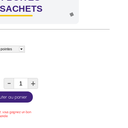
 SACHETS
 pointes
-
+
té
uter au panier
t, vous gagnez un bon
mande.