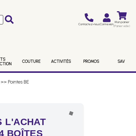
Mon panier
Contactez-nous
Connexion
(Panier vide)
ITS
COUTURE
ACTIVITÉS
PROMOS
SAV
ECTION
>> Pointes BE
 L'ACHAT
4 BOÎTES