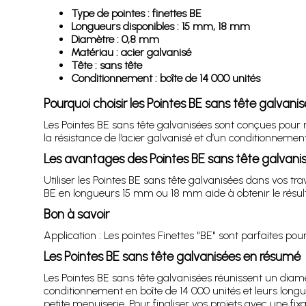
Type de pointes : finettes BE
Longueurs disponibles : 15 mm, 18 mm
Diamètre : 0,8 mm
Matériau : acier galvanisé
Tête : sans tête
Conditionnement : boîte de 14 000 unités
Pourquoi choisir les Pointes BE sans tête galvani
Les Pointes BE sans tête galvanisées sont conçues pour ré
la résistance de l’acier galvanisé et d’un conditionnem
Les avantages des Pointes BE sans tête galvani
Utiliser les Pointes BE sans tête galvanisées dans vos tr
BE en longueurs 15 mm ou 18 mm aide à obtenir le résult
Bon à savoir
Application : Les pointes Finettes "BE" sont parfaites pour
Les Pointes BE sans tête galvanisées en résumé
Les Pointes BE sans tête galvanisées réunissent un diamè
conditionnement en boîte de 14 000 unités et leurs long
petite menuiserie. Pour finaliser vos projets avec une fix