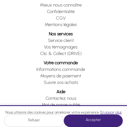
Mieux nous connaître
Confidentialité
CGV
Mentions légales
Nos services
Service client
Vos témoignages
Clic & Collect (DRIVE)
Votre commande
Informations commande
Moyens de paiement
Suivre vos achats
Aide
Contactez nous
Mot de passe oublié
Je me rétracte
Nous utilisons des cookies pour améliorer votre expérience.
En savoir plus
Accepter
Refuser
Je me rétracte