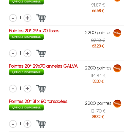
91.87 €
66.68 €
1
Pointes 20° 29 x 70 lisses
2200 pointes
87.12 €
63.23 €
1
Pointes 20° 29x70 annelés GALVA
2200 pointes
114.84 €
83.33 €
1
Pointes 20° 31 x 80 torsadées
2200 pointes
121.70 €
88.32 €
1