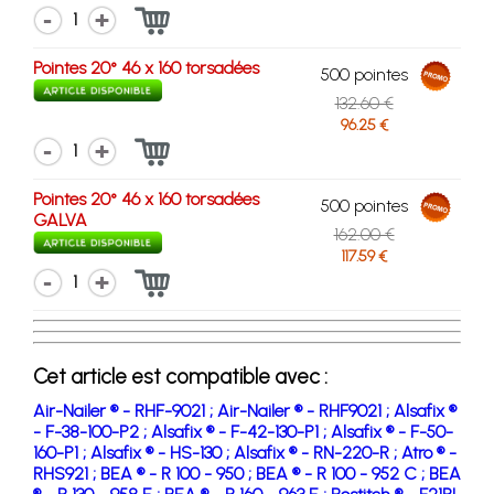
1
Pointes 20° 46 x 160 torsadées
500 pointes
132.60 €
96.25 €
1
Pointes 20° 46 x 160 torsadées
500 pointes
GALVA
162.00 €
117.59 €
1
Cet article est compatible avec :
Air-Nailer ® - RHF-9021 ;
Air-Nailer ® - RHF9021 ;
Alsafix ®
- F-38-100-P2 ;
Alsafix ® - F-42-130-P1 ;
Alsafix ® - F-50-
160-P1 ;
Alsafix ® - HS-130 ;
Alsafix ® - RN-220-R ;
Atro ® -
RHS921 ;
BEA ® - R 100 - 950 ;
BEA ® - R 100 - 952 C ;
BEA