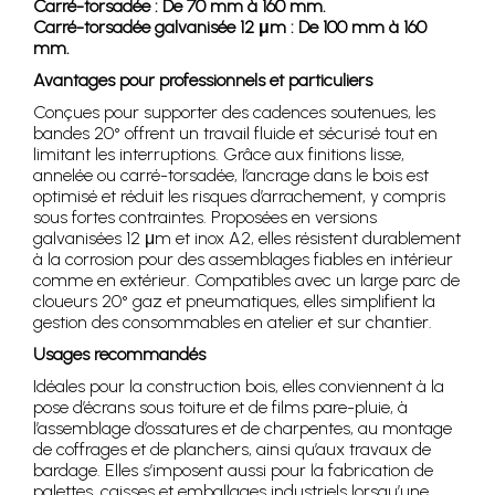
Carré-torsadée : De 70 mm à 160 mm.
Carré-torsadée galvanisée 12 μm : De 100 mm à 160
mm.
Avantages pour professionnels et particuliers
Conçues pour supporter des cadences soutenues, les
bandes 20° offrent un travail fluide et sécurisé tout en
limitant les interruptions. Grâce aux finitions lisse,
annelée ou carré-torsadée, l’ancrage dans le bois est
optimisé et réduit les risques d’arrachement, y compris
sous fortes contraintes. Proposées en versions
galvanisées 12 μm et inox A2, elles résistent durablement
à la corrosion pour des assemblages fiables en intérieur
comme en extérieur. Compatibles avec un large parc de
cloueurs 20° gaz et pneumatiques, elles simplifient la
gestion des consommables en atelier et sur chantier.
Usages recommandés
Idéales pour la construction bois, elles conviennent à la
pose d’écrans sous toiture et de films pare-pluie, à
l’assemblage d’ossatures et de charpentes, au montage
de coffrages et de planchers, ainsi qu’aux travaux de
bardage. Elles s’imposent aussi pour la fabrication de
palettes, caisses et emballages industriels lorsqu’une