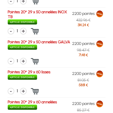
1
Pointes 20° 29 x 50 annelées INOX
2200 pointes
TB
432.96 €
314.24 €
1
Pointes 20° 29 x 50 annelées GALVA
2200 pointes
98.47 €
71.48 €
1
Pointes 20° 29 x 60 lisses
2200 pointes
81.05 €
58.81 €
1
Pointes 20° 29 x 60 annelées
2200 pointes
85.27 €