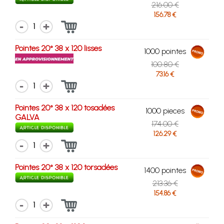
216.00 €
156.78 €
1
Pointes 20° 38 x 120 lisses
1000 pointes
100.80 €
73.16 €
1
Pointes 20° 38 x 120 tosadées
1000 pieces
GALVA
174.00 €
126.29 €
1
Pointes 20° 38 x 120 torsadées
1400 pointes
213.36 €
154.86 €
1