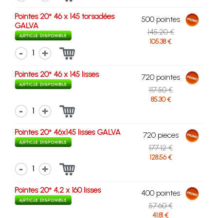
Pointes 20° 46 x 145 torsadées
500 pointes
GALVA
145.20 €
105.38 €
1
Pointes 20° 46 x 145 lisses
720 pointes
117.50 €
85.30 €
1
Pointes 20° 46x145 lisses GALVA
720 pieces
177.12 €
128.56 €
1
Pointes 20° 4,2 x 160 lisses
400 pointes
57.60 €
41.81 €