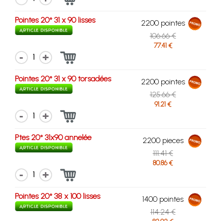
Pointes 20° 31 x 90 lisses
2200 pointes
106.66 €
77.41 €
1
Pointes 20° 31 x 90 torsadées
2200 pointes
125.66 €
91.21 €
1
Ptes 20° 31x90 annelée
2200 pieces
111.41 €
80.86 €
1
Pointes 20° 38 x 100 lisses
1400 pointes
114.24 €