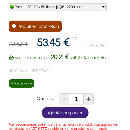
Pointes 20° 29 x 50 lisses || Qté : 2200 pointes
Produit en promotion
53.45 €
TTC
73.66 €
2200 pointes
20.21 €
vous économisez
soit
27 %
de remise
Référence :
20290501
Article disponible
-
+
Quantité
Ajouter au panier
Pour récompenser votre fidélité en achetant ce produit, vous gagnez un
bon d'achat de
1.07 € TTC
valable sur votre prochaine commande.