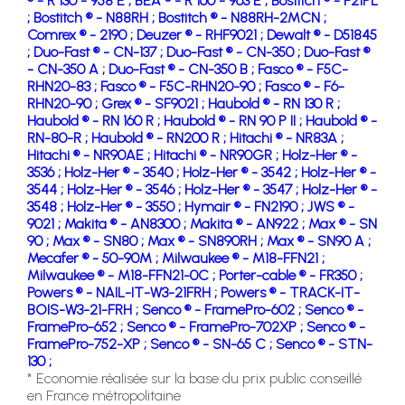
® - R 130 - 958 E ;
BEA ® - R 160 - 963 E ;
Bostitch ® - F21PL
;
Bostitch ® - N88RH ;
Bostitch ® - N88RH-2MCN ;
Comrex ® - 2190 ;
Deuzer ® - RHF9021 ;
Dewalt ® - D51845
;
Duo-Fast ® - CN-137 ;
Duo-Fast ® - CN-350 ;
Duo-Fast ®
- CN-350 A ;
Duo-Fast ® - CN-350 B ;
Fasco ® - F5C-
RHN20-83 ;
Fasco ® - F5C-RHN20-90 ;
Fasco ® - F6-
RHN20-90 ;
Grex ® - SF9021 ;
Haubold ® - RN 130 R ;
Haubold ® - RN 160 R ;
Haubold ® - RN 90 P II ;
Haubold ® -
RN-80-R ;
Haubold ® - RN200 R ;
Hitachi ® - NR83A ;
Hitachi ® - NR90AE ;
Hitachi ® - NR90GR ;
Holz-Her ® -
3536 ;
Holz-Her ® - 3540 ;
Holz-Her ® - 3542 ;
Holz-Her ® -
3544 ;
Holz-Her ® - 3546 ;
Holz-Her ® - 3547 ;
Holz-Her ® -
3548 ;
Holz-Her ® - 3550 ;
Hymair ® - FN2190 ;
JWS ® -
9021 ;
Makita ® - AN8300 ;
Makita ® - AN922 ;
Max ® - SN
90 ;
Max ® - SN80 ;
Max ® - SN890RH ;
Max ® - SN90 A ;
Mecafer ® - 50-90M ;
Milwaukee ® - M18-FFN21 ;
Milwaukee ® - M18-FFN21-0C ;
Porter-cable ® - FR350 ;
Powers ® - NAIL-IT-W3-21FRH ;
Powers ® - TRACK-IT-
BOIS-W3-21-FRH ;
Senco ® - FramePro-602 ;
Senco ® -
FramePro-652 ;
Senco ® - FramePro-702XP ;
Senco ® -
FramePro-752-XP ;
Senco ® - SN-65 C ;
Senco ® - STN-
130 ;
* Economie réalisée sur la base du prix public conseillé
en France métropolitaine