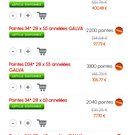
551.76 €
400.48 €
1
Pointes 34° 28 x 55 annelées GALVA
2200 pointes
134.64 €
97.73 €
1
Pointes D34° 28 x 55 annelées
3300 pointes
GALVA
145.73 €
105.77 €
1
Pointes 34° 28 x 63 annelées
2040 pointes
106.25 €
77.10 €
1