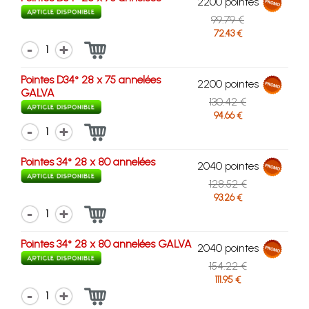
2200 pointes
99.79 €
72.43 €
1
Pointes D34° 28 x 75 annelées
2200 pointes
GALVA
130.42 €
94.66 €
1
Pointes 34° 28 x 80 annelées
2040 pointes
128.52 €
93.26 €
1
Pointes 34° 28 x 80 annelées GALVA
2040 pointes
154.22 €
111.95 €
1