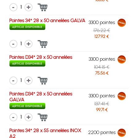
1
Pointes 34° 28 x 50 annelées GALVA
3300 pointes
176.22 €
127.92 €
1
Pointes D34° 28 x 50 annelées
3300 pointes
104.15 €
75.56 €
1
Pointes D34° 28 x 50 annelées
3300 pointes
GALVA
137.41 €
99.71 €
1
Pointes 34° 28 x 55 annelées INOX
2200 pointes
A2