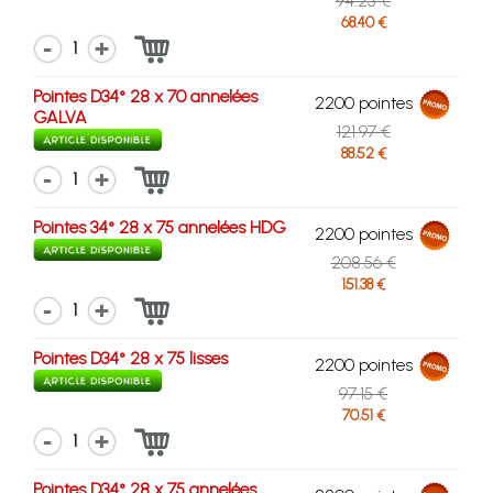
94.25 €
68.40 €
1
Pointes D34° 28 x 70 annelées
2200 pointes
GALVA
121.97 €
88.52 €
1
Pointes 34° 28 x 75 annelées HDG
2200 pointes
208.56 €
151.38 €
1
Pointes D34° 28 x 75 lisses
2200 pointes
97.15 €
70.51 €
1
Pointes D34° 28 x 75 annelées