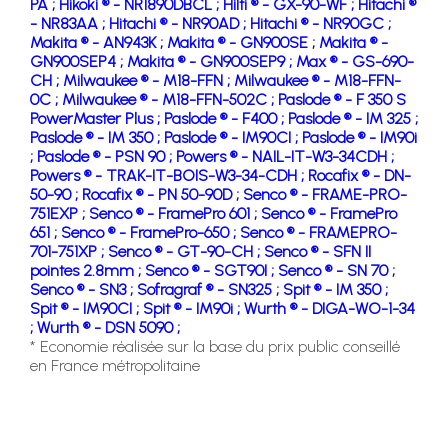
PA ;
Hikoki ® - NR1890DBCL ;
Hilti ® - GX-90-WF ;
Hitachi ®
- NR83AA ;
Hitachi ® - NR90AD ;
Hitachi ® - NR90GC ;
Makita ® - AN943K ;
Makita ® - GN900SE ;
Makita ® -
GN900SEP4 ;
Makita ® - GN900SEP9 ;
Max ® - GS-690-
CH ;
Milwaukee ® - M18-FFN ;
Milwaukee ® - M18-FFN-
0C ;
Milwaukee ® - M18-FFN-502C ;
Paslode ® - F 350 S
PowerMaster Plus ;
Paslode ® - F400 ;
Paslode ® - IM 325 ;
Paslode ® - IM 350 ;
Paslode ® - IM90CI ;
Paslode ® - IM90i
;
Paslode ® - PSN 90 ;
Powers ® - NAIL-IT-W3-34CDH ;
Powers ® - TRAK-IT-BOIS-W3-34-CDH ;
Rocafix ® - DN-
50-90 ;
Rocafix ® - PN 50-90D ;
Senco ® - FRAME-PRO-
751EXP ;
Senco ® - FramePro 601 ;
Senco ® - FramePro
651 ;
Senco ® - FramePro-650 ;
Senco ® - FRAMEPRO-
701-751XP ;
Senco ® - GT-90-CH ;
Senco ® - SFN II
pointes 2.8mm ;
Senco ® - SGT90I ;
Senco ® - SN 70 ;
Senco ® - SN3 ;
Sofragraf ® - SN325 ;
Spit ® - IM 350 ;
Spit ® - IM90CI ;
Spit ® - IM90i ;
Wurth ® - DIGA-WO-1-34
;
Wurth ® - DSN 5090 ;
* Economie réalisée sur la base du prix public conseillé
en France métropolitaine