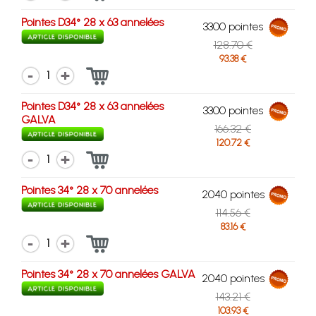
Pointes D34° 28 x 63 annelées
3300 pointes
128.70 €
93.38 €
1
Pointes D34° 28 x 63 annelées
3300 pointes
GALVA
166.32 €
120.72 €
1
Pointes 34° 28 x 70 annelées
2040 pointes
114.56 €
83.16 €
1
Pointes 34° 28 x 70 annelées GALVA
2040 pointes
143.21 €
103.93 €