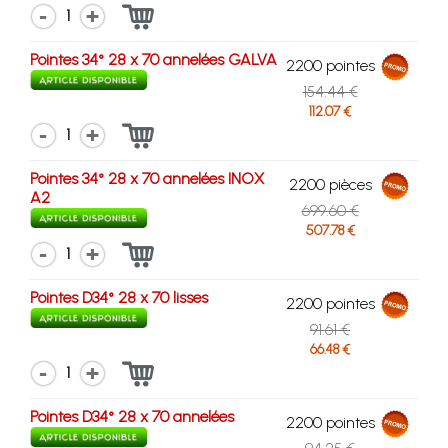
1
Pointes 34° 28 x 70 annelées GALVA
2200 pointes
154.44 €
112.07 €
1
Pointes 34° 28 x 70 annelées INOX
2200 pièces
A2
699.60 €
507.78 €
1
Pointes D34° 28 x 70 lisses
2200 pointes
91.61 €
66.48 €
1
Pointes D34° 28 x 70 annelées
2200 pointes