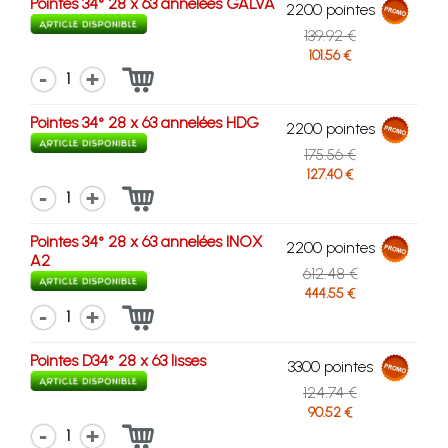
Pointes 34° 28 x 63 annelées GALVA
2200 pointes
139.92 €
101.56 €
1
Pointes 34° 28 x 63 annelées HDG
2200 pointes
175.56 €
127.40 €
1
Pointes 34° 28 x 63 annelées INOX
2200 pointes
A2
612.48 €
444.55 €
1
Pointes D34° 28 x 63 lisses
3300 pointes
124.74 €
90.52 €
1