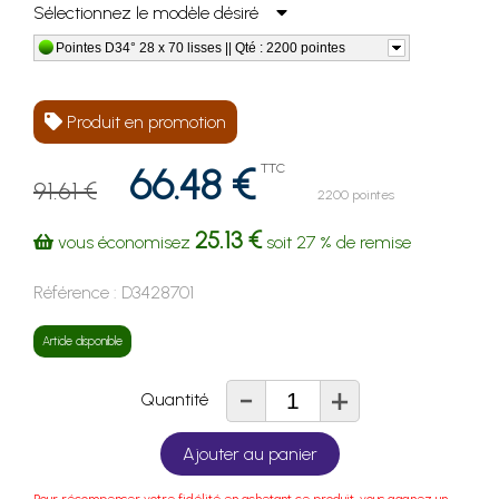
Sélectionnez le modèle désiré
Pointes D34° 28 x 70 lisses || Qté : 2200 pointes
Produit en promotion
66.48 €
TTC
91.61 €
2200 pointes
25.13 €
vous économisez
soit
27 %
de remise
Référence :
D3428701
Article disponible
-
+
Quantité
Ajouter au panier
Pour récompenser votre fidélité en achetant ce produit, vous gagnez un