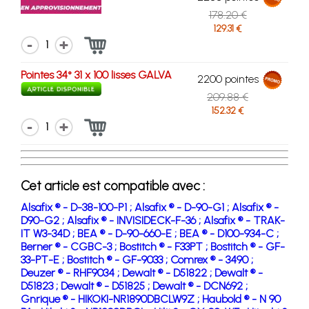
178.20 €
129.31 €
1
Pointes 34° 31 x 100 lisses GALVA
2200 pointes
209.88 €
152.32 €
1
Cet article est compatible avec :
Alsafix ® - D-38-100-P1 ;
Alsafix ® - D-90-G1 ;
Alsafix ® -
D90-G2 ;
Alsafix ® - INVISIDECK-F-36 ;
Alsafix ® - TRAK-
IT W3-34D ;
BEA ® - D-90-660-E ;
BEA ® - D100-934-C ;
Berner ® - CGBC-3 ;
Bostitch ® - F33PT ;
Bostitch ® - GF-
33-PT-E ;
Bostitch ® - GF-9033 ;
Comrex ® - 3490 ;
Deuzer ® - RHF9034 ;
Dewalt ® - D51822 ;
Dewalt ® -
D51823 ;
Dewalt ® - D51825 ;
Dewalt ® - DCN692 ;
Gnrique ® - HIKOKI-NR1890DBCLW9Z ;
Haubold ® - N 90