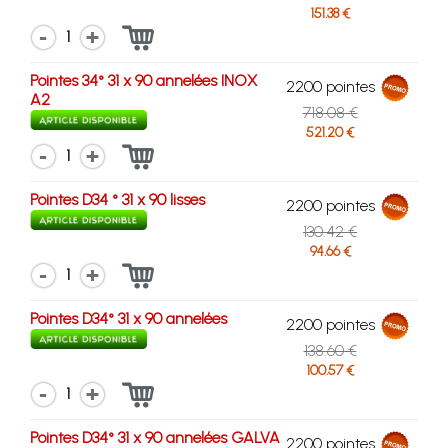
151.38 €
1
Pointes 34° 31 x 90 annelées INOX
2200 pointes
A2
718.08 €
521.20 €
1
Pointes D34 ° 31 x 90 lisses
2200 pointes
130.42 €
94.66 €
1
Pointes D34° 31 x 90 annelées
2200 pointes
138.60 €
100.57 €
1
Pointes D34° 31 x 90 annelées GALVA
2200 pointes