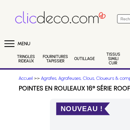
MENU
TISSUS
TRINGLES
FOURNITURES
OUTILLAGE
SIMILI
RIDEAUX
TAPISSIER
CUIR
Accueil
>>
Agrafes, Agrafeuses, Clous, Cloueurs & comp
POINTES EN ROULEAUX 16° SÉRIE ROO
NOUVEAU !