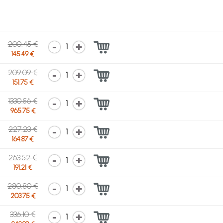
200.45 €
1
145.49 €
209.09 €
1
151.75 €
1330.56 €
1
965.75 €
227.23 €
1
164.87 €
263.52 €
1
191.21 €
280.80 €
1
203.75 €
336.10 €
1