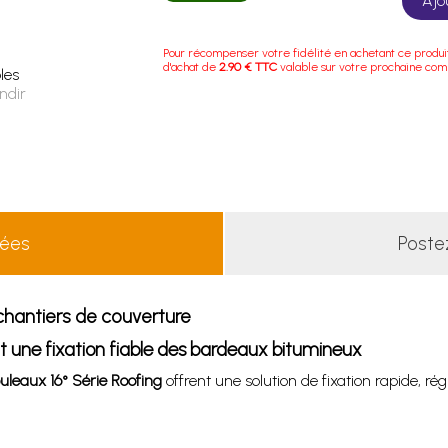
Ajo
Pour récompenser votre fidélité en achetant ce produi
d'achat de
2.90 € TTC
valable sur votre prochaine co
les
ndir
lées
Poste
 chantiers de couverture
nt une fixation fiable des bardeaux bitumineux
ouleaux 16° Série Roofing
offrent une solution de fixation rapide, r