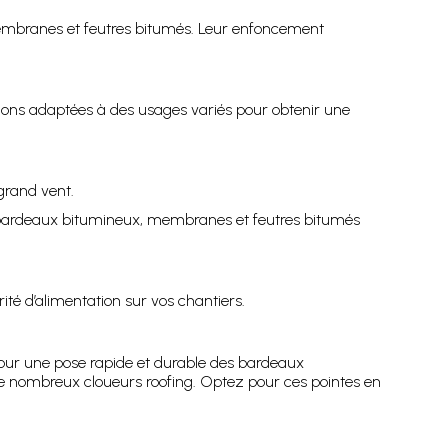
e membranes et feutres bitumés. Leur enfoncement
nitions adaptées à des usages variés pour obtenir une
grand vent.
x bardeaux bitumineux, membranes et feutres bitumés
rité d’alimentation sur vos chantiers.
 pour une pose rapide et durable des bardeaux
e nombreux cloueurs roofing. Optez pour ces pointes en