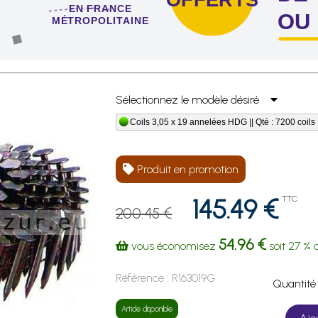
EN FRANCE
OU
MÉTROPOLITAINE
 de 4 sachets ou boîtes d'agrafes ou de pointes !
Sélectionnez le modèle désiré
Coils 3,05 x 19 annelées HDG || Qté : 7200 coils
Produit en promotion
145.49 €
TTC
200.45 €
54.96 €
vous économisez
soit
27 %
d
Référence :
R163019G
Quanti
Article disponible