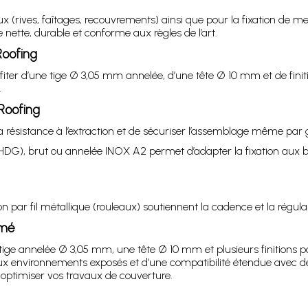
eux (rives, faîtages, recouvrements) ainsi que pour la fixation d
 nette, durable et conforme aux règles de l’art.
 Roofing
profiter d’une tige Ø 3,05 mm annelée, d’une tête Ø 10 mm et de fi
.
 Roofing
a résistance à l’extraction et de sécuriser l’assemblage même par 
 (HDG), brut ou annelée INOX A2 permet d’adapter la fixation au
n par fil métallique (rouleaux) soutiennent la cadence et la régula
umé
e tige annelée Ø 3,05 mm, une tête Ø 10 mm et plusieurs finitions
ux environnements exposés et d’une compatibilité étendue avec d
t optimiser vos travaux de couverture.