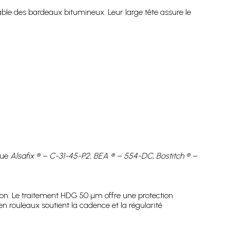
able des bardeaux bitumineux. Leur large tête assure le
que
Alsafix ® – C-31-45-P2
,
BEA ® – 554-DC
,
Bostitch ® –
ction. Le traitement HDG 50 µm offre une protection
n rouleaux soutient la cadence et la régularité