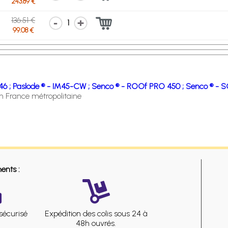
243.89 €
136.51 €
1
99.08 €
46 ;
Paslode ® - IM45-CW ;
Senco ® - ROOf PRO 450 ;
Senco ® - S
en France métropolitaine
ents :
sécurisé
Expédition des colis sous 24 à
48h ouvrés.