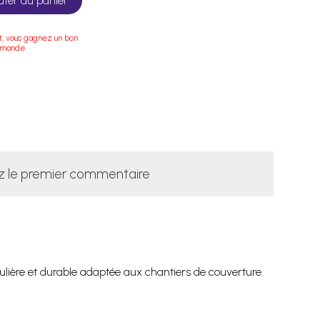
uter au panier
t, vous gagnez un bon
mmande.
z le premier commentaire
égulière et durable adaptée aux chantiers de couverture.