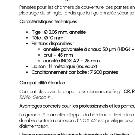
Pensées pour les chantiers de couverture, ces pointes en
plaquage du shingle, tandis que la tige annelée sécuri
Caractéristiques techniques
Tige : Ø 3,05 mm, annelée
Tête : Ø 10 mm
Finitions disponibles :
annelée galvanisée à chaud 50 µm (HDG) – 19
brut – 45 mm
annelée INOX A2 – 25 mm
Liaison : fil métallique (rouleaux)
Conditionnement par boîte : 7 200 pointes
Compatibilité étendue
Compatibles avec la plupart des cloueurs roofing :
CR, R
RN46
,
Senco ®
…
Avantages concrets pour les professionnels et les particu
La grande tête améliore l’appui du bardeau et limite les 
durable contre la corrosion ; l’INOX A2 est privilégié p
d’alimentation.
Usages recommandés dans le domaine de la fixation