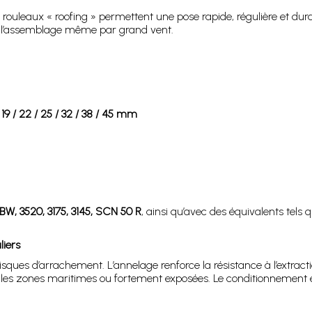
 rouleaux « roofing » permettent une pose rapide, régulière et dur
se l’assemblage même par grand vent.
 / 22 / 25 / 32 / 38 / 45 mm
BW, 3520, 3175, 3145, SCN 50 R
, ainsi qu’avec des équivalents tels 
liers
risques d’arrachement. L’annelage renforce la résistance à l’extra
our les zones maritimes ou fortement exposées. Le conditionnement e