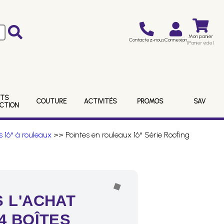
Mon panier
Contactez-nous
Connexion
(Panier vide)
ITS
COUTURE
ACTIVITÉS
PROMOS
SAV
ECTION
s 16° à rouleaux
>> Pointes en rouleaux 16° Série Roofing
 L'ACHAT
4 BOÎTES