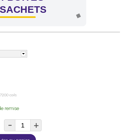
 SACHETS
7200 coils
e remise
-
+
té