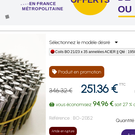
EN FRANCE
OU
MÉTROPOLITAINE
 de 4 sachets ou boîtes d'agrafes ou de pointes !
Sélectionnez le modèle désiré
Coils BO 21/23 x 35 annelées ACIER || Qté : 195
Produit en promotion
251.36 €
TTC
346.32 €
94.96 €
vous économisez
soit
27 %
d
Référence :
BO-21352
Quanti
Article en rupture