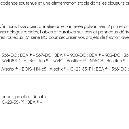
e cadence soutenue et une alimentation stable dans les cloueurs p
s finitions lisse acier, annelée acier, annelée galvanisée 12 µm et
semblages rapides, fiables et durables sur bois et panneaux déri
es rouleaux 16° série BO pour sécuriser vos projets de fixation av
- 566-DC ; BEA ® - 567-DC ; BEA ® - 900-DC ; BEA ® - 903-DC ; Bosti
 - N64084-2-E ; Bostitch ® - N64C ; Bostitch ® - N65CP ; Bostitch ®
.. Alsafix ® - BOIS-HN-65 ; Alsafix ® - C-23-55-P1 ; BEA ® - 566-DC
rieur, palette,... Alsafix
- C-23-55-P1 ; BEA ® -