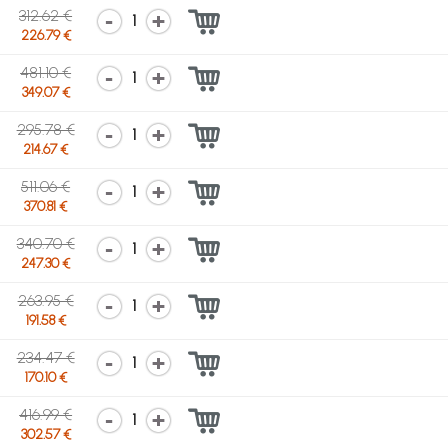
312.62 €
1
226.79 €
481.10 €
1
349.07 €
295.78 €
1
214.67 €
511.06 €
1
370.81 €
340.70 €
1
247.30 €
263.95 €
1
191.58 €
234.47 €
1
170.10 €
416.99 €
1
302.57 €