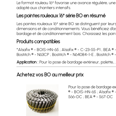
Le format rouleau 16° favorise une avance régulière, un
adapté aux chantiers intensifs.
Les pointes rouleaux 16° série BO en résumé
Les pointes rouleaux 16° série BO se distinguent par leur
dimensions et de conditionnements. Vous bénéficiez d’as
bardage et de conditionnement bois. Choisissez les point
Produits compatibles
*Alsafix ® - BOIS-HN-65 ; Alsafix ® - C-23-55-P1 ; BEA ® 
Bostitch ® - N63CP ; Bostitch ® - N64084-1-E ; Bostitch ®
Application :
Pour la pose de bardage extérieur, palette,.
Achetez vos BO au meilleur prix
Pour la pose de bardage exté
® - BOIS-HN-65 ; Alsafix ® 
566-DC ; BEA ® - 567-DC