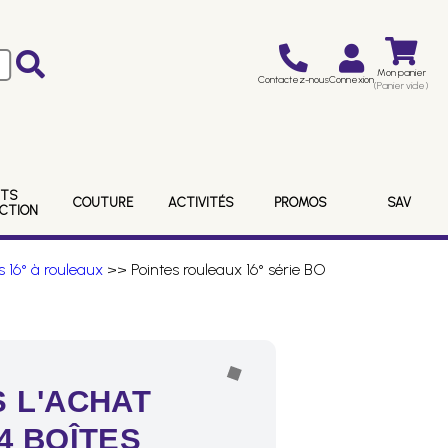
Mon panier
Contactez-nous
Connexion
(Panier vide)
ITS
COUTURE
ACTIVITÉS
PROMOS
SAV
ECTION
s 16° à rouleaux
>> Pointes rouleaux 16° série BO
 L'ACHAT
4 BOÎTES