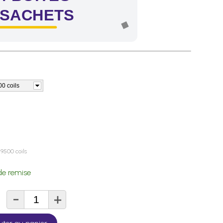
 SACHETS
00 coils
19500 coils
e remise
-
+
té