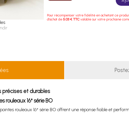
Ajo
Pour récompenser votre fidélité en achetant ce produi
d'achat de
5.03 € TTC
valable sur votre prochaine co
les
ndir
lées
Poste
s précises et durables
s rouleaux 16° série BO
ointes rouleaux 16° série BO offrent une réponse fiable et perfor