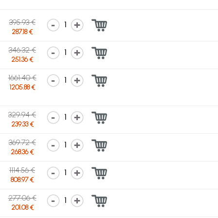
395.93 €
1
287.18 €
346.32 €
1
251.36 €
1661.40 €
1
1205.88 €
329.94 €
1
239.33 €
369.72 €
1
268.36 €
1114.56 €
1
808.97 €
277.06 €
1
201.08 €