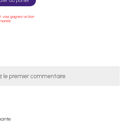
uter au panier
t, vous gagnez un bon
mmande.
z le premier commentaire
mante.