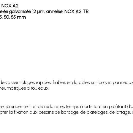
on INOX A2
 annelée galvanisée 12 µm, annelée INOX A2 TB
45, 50, 55 mm
r des assemblages rapides, fiables et durables sur bois et pannea
pneumatiques à rouleaux.
tre le rendement et de réduire les temps morts tout en profitant d’
ter la fixation aux besoins de bardage, de platelages, de lattage, de