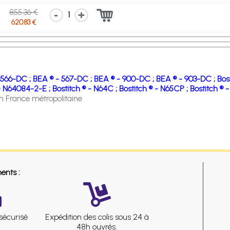
855.36 €
1
620.83 €
 566-DC ;
BEA ® - 567-DC ;
BEA ® - 900-DC ;
BEA ® - 903-DC ;
Bos
 - N64084-2-E ;
Bostitch ® - N64C ;
Bostitch ® - N65CP ;
Bostitch ® 
en France métropolitaine
ents :
sécurisé
Expédition des colis sous 24 à
48h ouvrés.