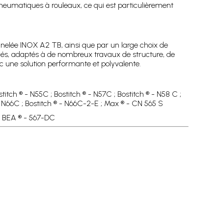
neumatiques à rouleaux, ce qui est particulièrement
 annelée INOX A2 TB, ainsi que par un large choix de
vés, adaptés à de nombreux travaux de structure, de
ec une solution performante et polyvalente.
tch ® - N55C ; Bostitch ® - N57C ; Bostitch ® - N58 C ;
 - N66C ; Bostitch ® - N66C-2-E ; Max ® - CN 565 S
 ; BEA ® - 567-DC