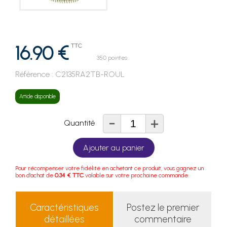
16.90 €
TTC
350 pointes
Référence :
C2135RA2TB-ROUL
Article disponible
-
+
Quantité
Ajouter au panier
Pour récompenser votre fidélité en achetant ce produit, vous gagnez un
bon d'achat de
0.34 € TTC
valable sur votre prochaine commande.
Caractéristiques
Postez le premier
détaillées
commentaire