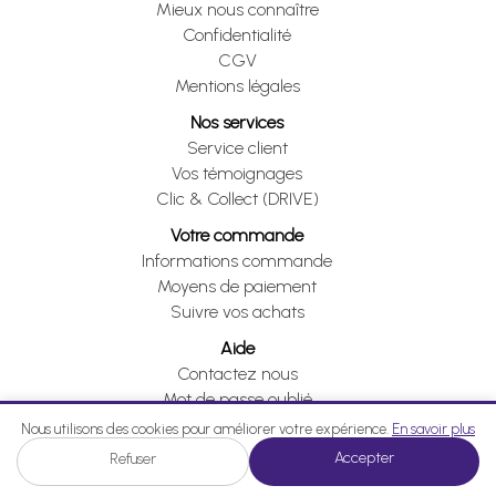
Mieux nous connaître
Confidentialité
CGV
Mentions légales
Nos services
Service client
Vos témoignages
Clic & Collect (DRIVE)
Votre commande
Informations commande
Moyens de paiement
Suivre vos achats
Aide
Contactez nous
Mot de passe oublié
Je me rétracte
Nous utilisons des cookies pour améliorer votre expérience.
En savoir plus
Accepter
Refuser
Je me rétracte