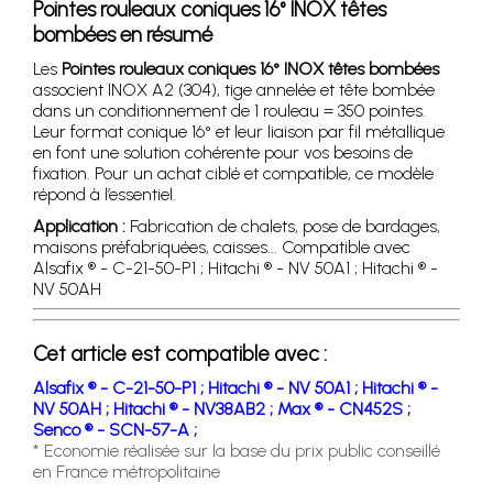
Pointes rouleaux coniques 16° INOX têtes
bombées en résumé
Les
Pointes rouleaux coniques 16° INOX têtes bombées
associent INOX A2 (304), tige annelée et tête bombée
dans un conditionnement de 1 rouleau = 350 pointes.
Leur format conique 16° et leur liaison par fil métallique
en font une solution cohérente pour vos besoins de
fixation. Pour un achat ciblé et compatible, ce modèle
répond à l’essentiel.
Application :
Fabrication de chalets, pose de bardages,
maisons préfabriquées, caisses... Compatible avec
Alsafix ® - C-21-50-P1 ; Hitachi ® - NV 50A1 ; Hitachi ® -
NV 50AH
Cet article est compatible avec :
Alsafix ® - C-21-50-P1 ;
Hitachi ® - NV 50A1 ;
Hitachi ® -
NV 50AH ;
Hitachi ® - NV38AB2 ;
Max ® - CN452S ;
Senco ® - SCN-57-A ;
* Economie réalisée sur la base du prix public conseillé
en France métropolitaine