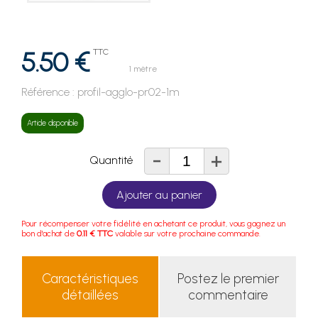
5.50 €
TTC
1 mètre
Référence :
profil-agglo-pr02-1m
Article disponible
-
+
Quantité
Ajouter au panier
Pour récompenser votre fidélité en achetant ce produit, vous gagnez un
bon d'achat de
0.11 € TTC
valable sur votre prochaine commande.
Caractéristiques
Postez le premier
détaillées
commentaire