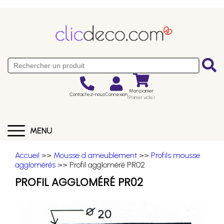
Mon panier
Contactez-nous
Connexion
(Panier vide)
MENU
Accueil
>>
Mousse d ameublement
>>
Profils mousse
agglomérés
>> Profil aggloméré PR02
PROFIL AGGLOMÉRÉ PR02