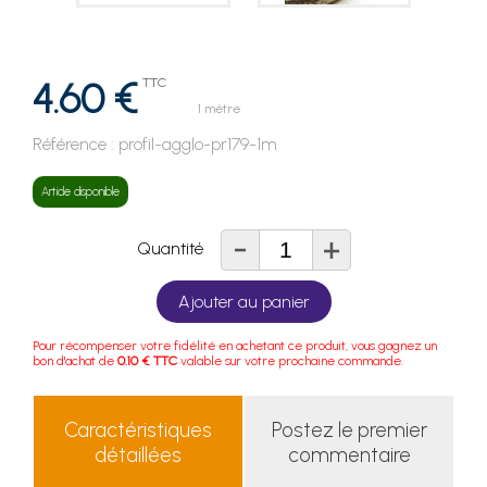
4.60 €
TTC
1 mètre
Référence :
profil-agglo-pr179-1m
Article disponible
-
+
Quantité
Ajouter au panier
Pour récompenser votre fidélité en achetant ce produit, vous gagnez un
bon d'achat de
0.10 € TTC
valable sur votre prochaine commande.
Caractéristiques
Postez le premier
détaillées
commentaire