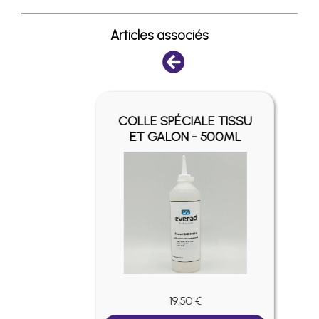
Articles associés
Y -
COLLE SPÉCIALE TISSU
ET GALON - 500ML
19.50 €