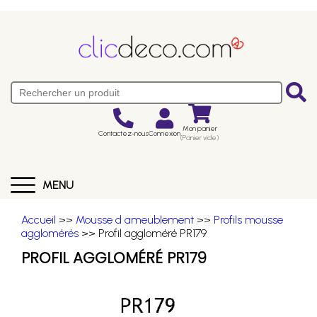
Mon panier
Contactez-nous
Connexion
(Panier vide)
MENU
Accueil
>>
Mousse d ameublement
>>
Profils mousse
agglomérés
>> Profil aggloméré PR179
PROFIL AGGLOMÉRÉ PR179