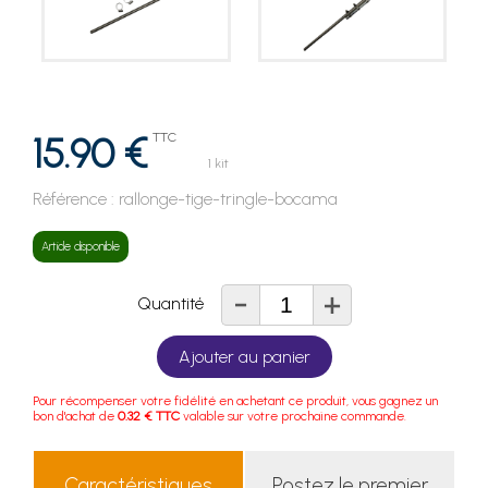
15.90 €
TTC
1 kit
Référence :
rallonge-tige-tringle-bocama
Article disponible
-
+
Quantité
Ajouter au panier
Pour récompenser votre fidélité en achetant ce produit, vous gagnez un
bon d'achat de
0.32 € TTC
valable sur votre prochaine commande.
Caractéristiques
Postez le premier