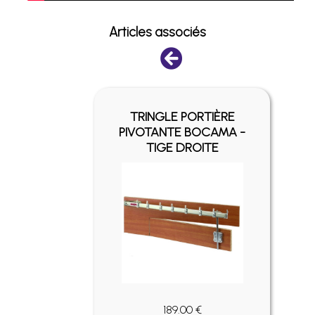
Articles associés
ES ET
TRINGLE PORTIÈRE
POUR
PIVOTANTE BOCAMA -
ÈRE
TIGE DROITE
189.00 €