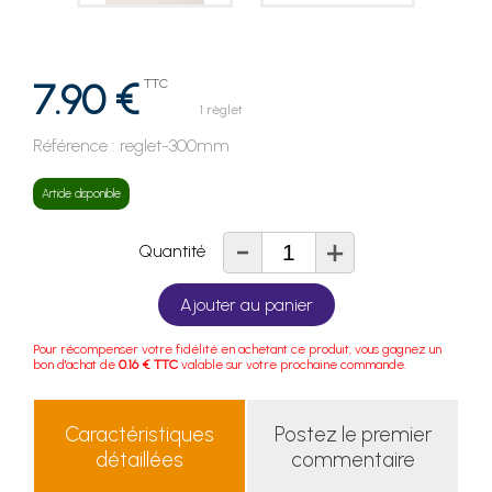
7.90 €
TTC
1 règlet
Référence :
reglet-300mm
Article disponible
-
+
Quantité
Ajouter au panier
Pour récompenser votre fidélité en achetant ce produit, vous gagnez un
bon d'achat de
0.16 € TTC
valable sur votre prochaine commande.
Caractéristiques
Postez le premier
détaillées
commentaire