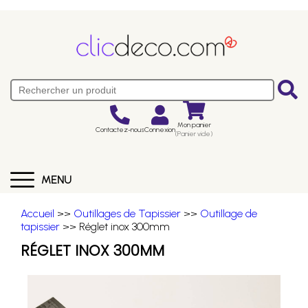
Mon panier
Contactez-nous
Connexion
(Panier vide)
MENU
Accueil
>>
Outillages de Tapissier
>>
Outillage de
tapissier
>> Réglet inox 300mm
RÉGLET INOX 300MM