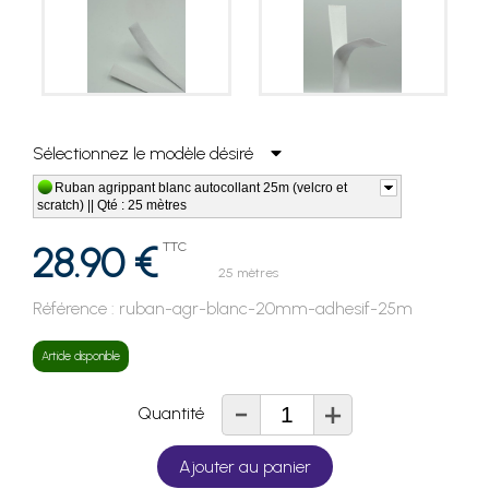
Sélectionnez le modèle désiré
Ruban agrippant blanc autocollant 25m (velcro et
scratch) || Qté : 25 mètres
28.90 €
TTC
25 mètres
Référence :
ruban-agr-blanc-20mm-adhesif-25m
Article disponible
-
+
Quantité
Ajouter au panier