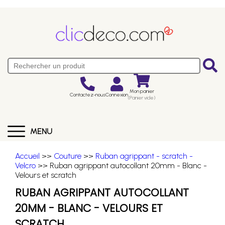
Mon panier
Contactez-nous
Connexion
(Panier vide)
MENU
Accueil
>>
Couture
>>
Ruban agrippant - scratch -
Velcro
>> Ruban agrippant autocollant 20mm - Blanc -
Velours et scratch
RUBAN AGRIPPANT AUTOCOLLANT
20MM - BLANC - VELOURS ET
SCRATCH