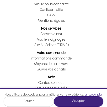
Mieux nous connaître
Confidentialité
CGV
Mentions légales
Nos services
Service client
Vos témoignages
Clic & Collect (DRIVE)
Votre commande
Informations commande
Moyens de paiement
Suivre vos achats
Aide
Contactez nous
Mot de passe oublié
Je me rétracte
Nous utilisons des cookies pour améliorer votre expérience.
En savoir plus
Accepter
Refuser
Je me rétracte