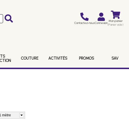
Mon panier
Contactez-nous
Connexion
(Panier vide)
ITS
COUTURE
ACTIVITÉS
PROMOS
SAV
ECTION
 1 mètre