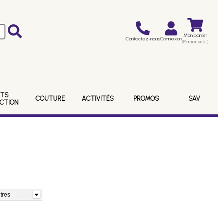
Mon panier
Contactez-nous
Connexion
(Panier vide)
ITS
COUTURE
ACTIVITÉS
PROMOS
SAV
ECTION
tres