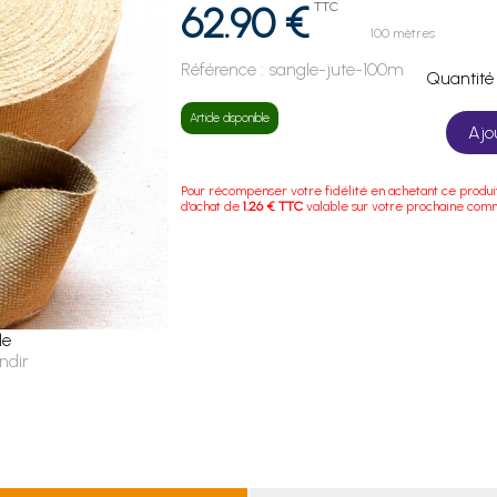
62.90 €
TTC
100 mètres
Référence :
sangle-jute-100m
Quanti
Article disponible
Ajo
Pour récompenser votre fidélité en achetant ce produi
d'achat de
1.26 € TTC
valable sur votre prochaine com
le
ndir