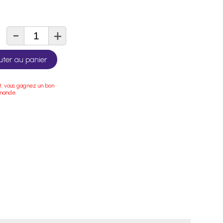
-
+
té
uter au panier
t, vous gagnez un bon
mande.