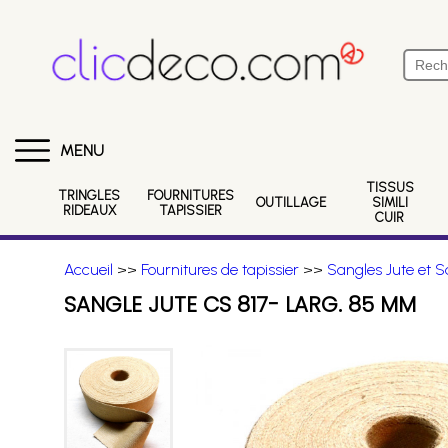
MENU
TISSUS
TRINGLES
FOURNITURES
OUTILLAGE
SIMILI
RIDEAUX
TAPISSIER
CUIR
Accueil
>>
Fournitures de tapissier
>>
Sangles Jute et S
SANGLE JUTE CS 817- LARG. 85 MM