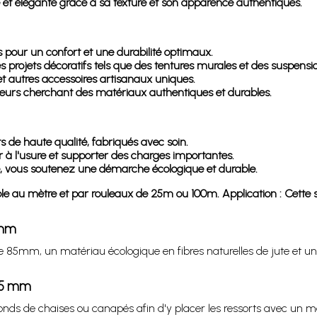
 et élégante grâce à sa texture et son apparence authentiques.
our un confort et une durabilité optimaux.
es projets décoratifs tels que des tentures murales et des suspensi
 et autres accessoires artisanaux uniques.
ateurs cherchant des matériaux authentiques et durables.
s de haute qualité, fabriqués avec soin.
r à l'usure et supporter des charges importantes.
te, vous soutenez une démarche écologique et durable.
e au mètre et par rouleaux de 25m ou 100m. Application : Cette sa
 mm
e 85mm, un matériau écologique en fibres naturelles de jute et u
 85 mm
onds de chaises ou canapés afin d'y placer les ressorts avec un m