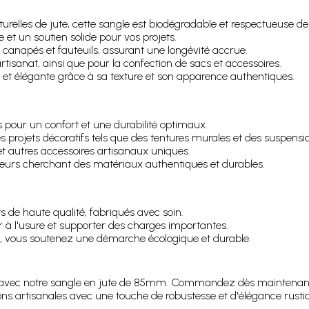
turelles de jute, cette sangle est biodégradable et respectueuse d
 et un soutien solide pour vos projets.
 canapés et fauteuils, assurant une longévité accrue.
'artisanat, ainsi que pour la confection de sacs et accessoires.
 et élégante grâce à sa texture et son apparence authentiques.
 pour un confort et une durabilité optimaux.
es projets décoratifs tels que des tentures murales et des suspensi
 et autres accessoires artisanaux uniques.
ateurs cherchant des matériaux authentiques et durables.
s de haute qualité, fabriqués avec soin.
r à l'usure et supporter des charges importantes.
te, vous soutenez une démarche écologique et durable.
avec notre sangle en jute de 85mm. Commandez dès maintenant pou
ns artisanales avec une touche de robustesse et d'élégance rusti