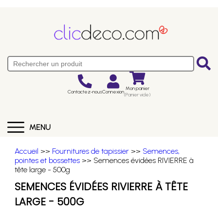
Mon panier
Contactez-nous
Connexion
(Panier vide)
MENU
Accueil
>>
Fournitures de tapissier
>>
Semences,
pointes et bossettes
>> Semences évidées RIVIERRE à
tête large - 500g
SEMENCES ÉVIDÉES RIVIERRE À TÊTE
LARGE - 500G