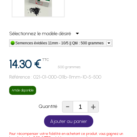
Sélectionnez le modèle désiré
Semences évidées 11mm - 10/5 || Qté : 500 grammes
14.30 €
TTC
500 grammes
Référence :
021-01-000-011b-11mm-10-5-500
Article disponible
-
+
Quantité
Ajouter au panier
Pour récompenser votre fidélité en achetant ce produit, vous gagnez un