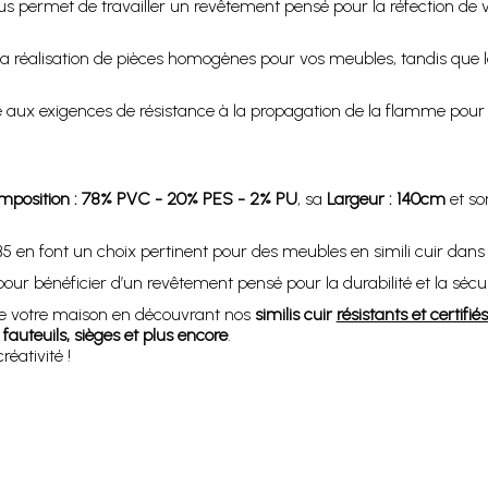
s permet de travailler un revêtement pensé pour la réfection de v
 la réalisation de pièces homogènes pour vos meubles, tandis que 
dre aux exigences de résistance à la propagation de la flamme pou
mposition : 78% PVC - 20% PES - 2% PU
, sa
Largeur : 140cm
et s
IB5 en font un choix pertinent pour des meubles en simili cuir da
r bénéficier d’un revêtement pensé pour la durabilité et la sécur
e votre maison en découvrant nos
similis cuir
résistants et certifi
 fauteuils, sièges et plus encore
.
éativité !