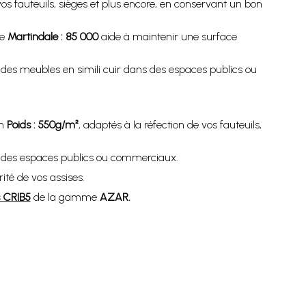
os fauteuils, sièges et plus encore, en conservant un bon
le
Martindale : 85 000
aide à maintenir une surface
r des meubles en simili cuir dans des espaces publics ou
on
Poids : 550g/m²
, adaptés à la réfection de vos fauteuils,
ns des espaces publics ou commerciaux.
ité de vos assises.
és CRIB5
de la gamme
AZAR
.