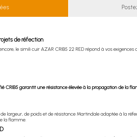
lées
Poste
ojets de réfection
s encore, le simili cuir AZAR CRIB5 22 RED répond à vos exigences d
tifié CRIB5 garantit une résistance élevée à la propagation de la fl
argeur, de poids et de résistance Martindale adaptée à la réfectio
de la flamme.
ED