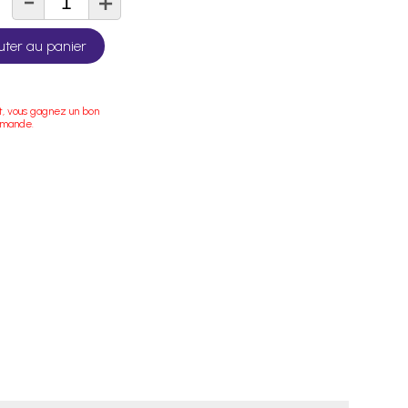
-
+
té
uter au panier
t, vous gagnez un bon
mmande.