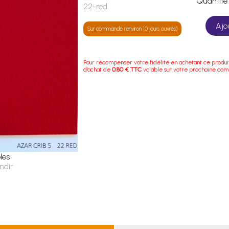
Quanti
22-red
Ajo
Sur commande (environ 10 jours ouvrés)
Pour récompenser votre fidélité en achetant ce produi
d'achat de
0.80 € TTC
valable sur votre prochaine co
les
ndir