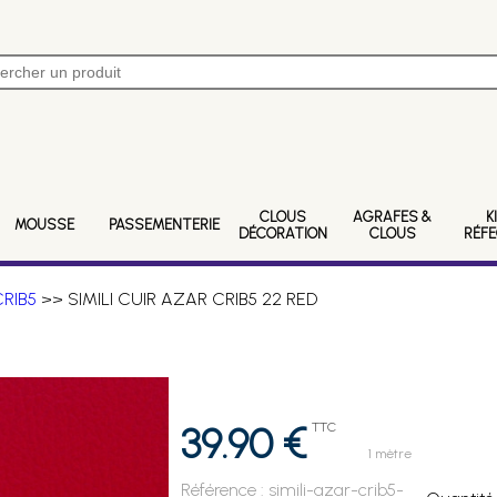
CLOUS
AGRAFES &
K
MOUSSE
PASSEMENTERIE
DÉCORATION
CLOUS
RÉF
CRIB5
>> SIMILI CUIR AZAR CRIB5 22 RED
39.90 €
TTC
1 mètre
Référence :
simili-azar-crib5-