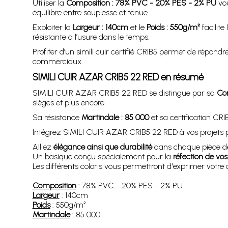
Utiliser la
Composition : 78% PVC - 20% PES - 2% PU
vou
équilibre entre souplesse et tenue.
Exploiter la
Largeur : 140cm
et le
Poids : 550g/m²
facilite
résistante à l’usure dans le temps.
Profiter d’un simili cuir certifié CRIB5 permet de répon
commerciaux.
SIMILI CUIR AZAR CRIB5 22 RED en résumé
SIMILI CUIR AZAR CRIB5 22 RED se distingue par sa
Co
sièges et plus encore.
Sa résistance
Martindale : 85 000
et sa certification CR
Intégrez SIMILI CUIR AZAR CRIB5 22 RED à vos projets pou
Alliez
élégance ainsi que durabilité
dans chaque pièce d
Un basique conçu spécialement pour la
réfection de vos
Les différents coloris vous permettront d'exprimer votre cr
Composition
: 78% PVC - 20% PES - 2% PU
Largeur
: 140cm
Poids
: 550g/m²
Martindale
: 85 000