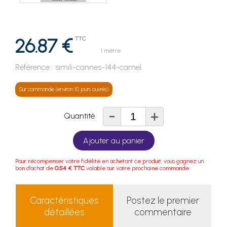
26.87 €
TTC
1 mètre
Référence :
simili-cannes-144-camel
Sur commande (environ 10 jours ouvrés)
-
+
Quantité
Ajouter au panier
Pour récompenser votre fidélité en achetant ce produit, vous gagnez un
bon d'achat de
0.54 € TTC
valable sur votre prochaine commande.
Caractéristiques
Postez le premier
détaillées
commentaire