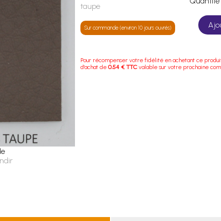
Quanti
taupe
Ajo
Sur commande (environ 10 jours ouvrés)
Pour récompenser votre fidélité en achetant ce produi
d'achat de
0.54 € TTC
valable sur votre prochaine co
le
ndir