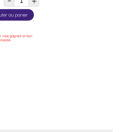
-
+
té
uter au panier
t, vous gagnez un bon
mmande.