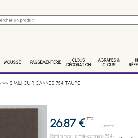
CLOUS
AGRAFES &
K
MOUSSE
PASSEMENTERIE
DÉCORATION
CLOUS
RÉF
S
>> SIMILI CUIR CANNES 754 TAUPE
26.87 €
TTC
1 mètre
Référence :
simili-cannes-754-