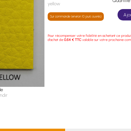
Quanti
yellow
Ajo
Sur commande (environ 10 jours ouvrés)
Pour récompenser votre fidélité en achetant ce produi
d'achat de
0.54 € TTC
valable sur votre prochaine co
le
ndir