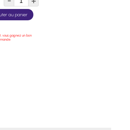
-
+
té
uter au panier
t, vous gagnez un bon
mmande.