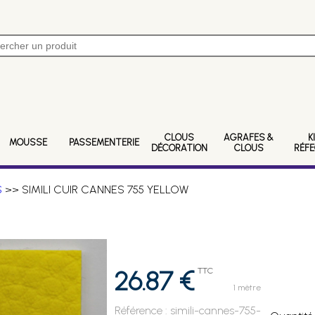
CLOUS
AGRAFES &
K
MOUSSE
PASSEMENTERIE
DÉCORATION
CLOUS
RÉF
S
>> SIMILI CUIR CANNES 755 YELLOW
26.87 €
TTC
1 mètre
Référence :
simili-cannes-755-