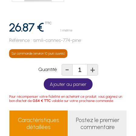
26.87 €
TTC
1 mètre
Référence :
simili-cannes-774-pine
Sur commande (environ 10 jours ouvrés)
-
+
Quantité
Ajouter au panier
Pour récompenser votre fidélité en achetant ce produit, vous gagnez un
bon d'achat de
0.54 € TTC
valable sur votre prochaine commande.
Caractéristiques
Postez le premier
détaillées
commentaire