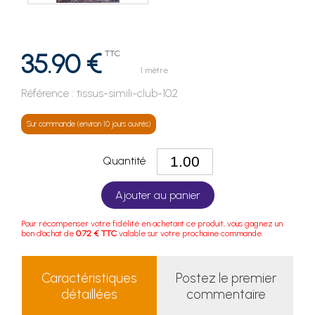
35.90 €
TTC
1 mètre
Référence :
tissus-simili-club-102
Sur commande (environ 10 jours ouvrés)
Quantité
Ajouter au panier
Pour récompenser votre fidélité en achetant ce produit, vous gagnez un
bon d'achat de
0.72 € TTC
valable sur votre prochaine commande.
Caractéristiques
Postez le premier
détaillées
commentaire