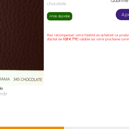
Quanti
chocolate
Ajo
Article disponible
Pour récompenser votre fidélité en achetant ce produi
d'achat de
1.03 € TTC
valable sur votre prochaine com
le
ndir