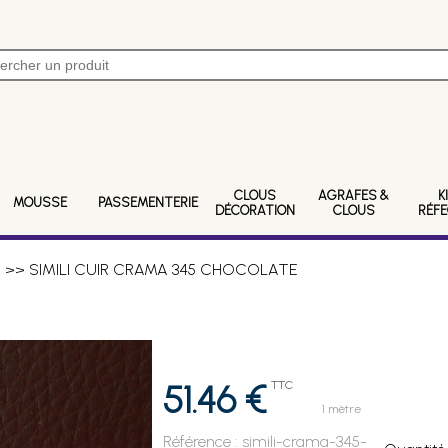
CLOUS
AGRAFES &
K
MOUSSE
PASSEMENTERIE
DÉCORATION
CLOUS
RÉF
A
>> SIMILI CUIR CRAMA 345 CHOCOLATE
51.46 €
TTC
1 mètre
Référence :
simili-crama-345-