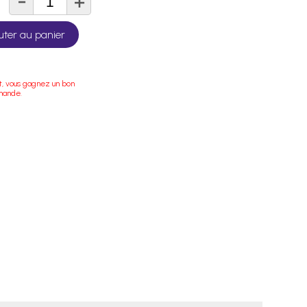
-
+
té
uter au panier
t, vous gagnez un bon
mande.