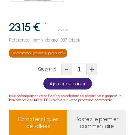
23.15 €
TTC
1 mètre
Référence :
simili-dolaro-037-black
Sur commande (environ 10 jours ouvrés)
-
+
Quantité
Ajouter au panier
Pour récompenser votre fidélité en achetant ce produit, vous gagnez un
bon d'achat de
0.47 € TTC
valable sur votre prochaine commande.
Caractéristiques
Postez le premier
détaillées
commentaire