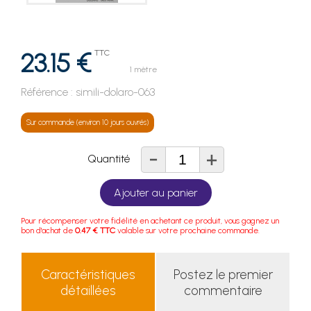
23.15 €
TTC
1 mètre
Référence :
simili-dolaro-063
Sur commande (environ 10 jours ouvrés)
-
+
Quantité
Ajouter au panier
Pour récompenser votre fidélité en achetant ce produit, vous gagnez un
bon d'achat de
0.47 € TTC
valable sur votre prochaine commande.
Caractéristiques
Postez le premier
détaillées
commentaire