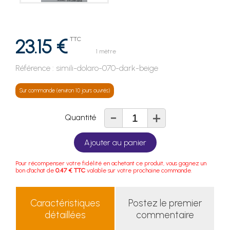
23.15 €
TTC
1 mètre
Référence :
simili-dolaro-070-dark-beige
Sur commande (environ 10 jours ouvrés)
-
+
Quantité
Ajouter au panier
Pour récompenser votre fidélité en achetant ce produit, vous gagnez un
bon d'achat de
0.47 € TTC
valable sur votre prochaine commande.
Caractéristiques
Postez le premier
détaillées
commentaire