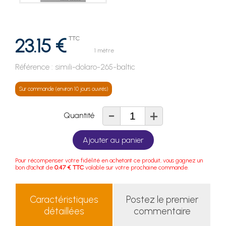
23.15 €
TTC
1 mètre
Référence :
simili-dolaro-265-baltic
Sur commande (environ 10 jours ouvrés)
-
+
Quantité
Ajouter au panier
Pour récompenser votre fidélité en achetant ce produit, vous gagnez un
bon d'achat de
0.47 € TTC
valable sur votre prochaine commande.
Caractéristiques
Postez le premier
détaillées
commentaire