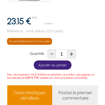
23.15 €
TTC
1 mètre
Référence :
simili-dolaro-267-cedar
Sur commande (environ 10 jours ouvrés)
-
+
Quantité
Ajouter au panier
Pour récompenser votre fidélité en achetant ce produit, vous gagnez un
bon d'achat de
0.47 € TTC
valable sur votre prochaine commande.
Caractéristiques
Postez le premier
détaillées
commentaire