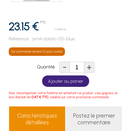
23.15 €
TTC
1 mètre
Référence :
simili-dolaro-515-blue
Sur commande (environ 10 jours ouvrés)
-
+
Quantité
Ajouter au panier
Pour récompenser votre fidélité en achetant ce produit, vous gagnez un
bon d'achat de
0.47 € TTC
valable sur votre prochaine commande.
Caractéristiques
Postez le premier
détaillées
commentaire