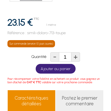
23.15 €
TTC
1 mètre
Référence :
simili-dolaro-713-taupe
Sur commande (environ 10 jours ouvrés)
-
+
Quantité
Ajouter au panier
Pour récompenser votre fidélité en achetant ce produit, vous gagnez un
bon d'achat de
0.47 € TTC
valable sur votre prochaine commande.
Caractéristiques
Postez le premier
détaillées
commentaire