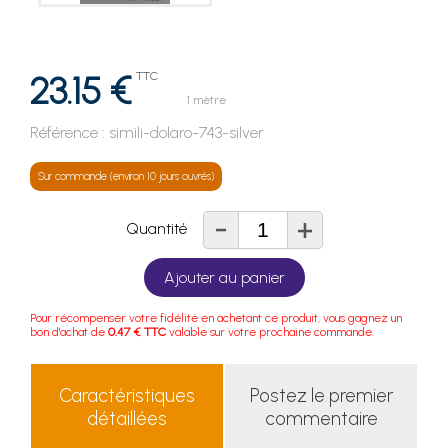
23.15 €
TTC
1 mètre
Référence :
simili-dolaro-743-silver
Sur commande (environ 10 jours ouvrés)
-
+
Quantité
Ajouter au panier
Pour récompenser votre fidélité en achetant ce produit, vous gagnez un
bon d'achat de
0.47 € TTC
valable sur votre prochaine commande.
Caractéristiques
Postez le premier
détaillées
commentaire