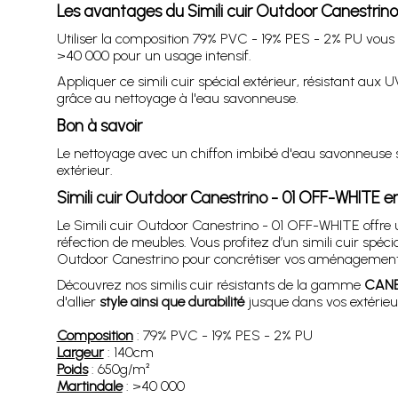
Les avantages du Simili cuir Outdoor Canestrin
Utiliser la composition 79% PVC - 19% PES - 2% PU vous pe
>40 000 pour un usage intensif.
Appliquer ce simili cuir spécial extérieur, résistant aux 
grâce au nettoyage à l'eau savonneuse.
Bon à savoir
Le nettoyage avec un chiffon imbibé d'eau savonneuse so
extérieur.
Simili cuir Outdoor Canestrino - 01 OFF-WHITE 
Le Simili cuir Outdoor Canestrino - 01 OFF-WHITE offre
réfection de meubles. Vous profitez d’un simili cuir spéci
Outdoor Canestrino pour concrétiser vos aménagements
Découvrez nos similis cuir résistants de la gamme
CAN
d'allier
style ainsi que durabilité
jusque dans vos extérieu
Composition
: 79% PVC - 19% PES - 2% PU
Largeur
: 140cm
Poids
: 650g/m²
Martindale
: >40 000