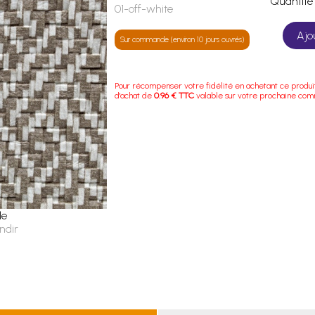
Quanti
01-off-white
Ajo
Sur commande (environ 10 jours ouvrés)
Pour récompenser votre fidélité en achetant ce produi
d'achat de
0.96 € TTC
valable sur votre prochaine co
le
ndir