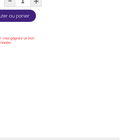
-
+
té
uter au panier
t, vous gagnez un bon
mmande.