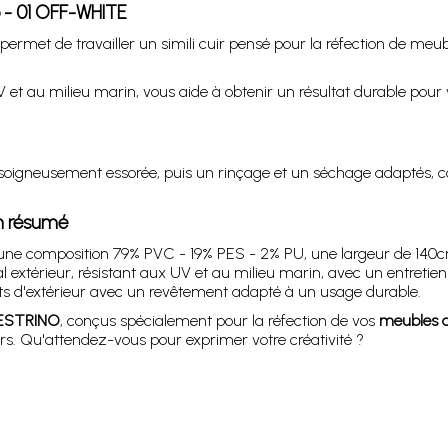
o - 01 OFF-WHITE
rmet de travailler un simili cuir pensé pour la réfection de meubl
UV et au milieu marin, vous aide à obtenir un résultat durable pour v
igneusement essorée, puis un rinçage et un séchage adaptés, contr
en résumé
 une composition 79% PVC - 19% PES - 2% PU, une largeur de 140c
al extérieur, résistant aux UV et au milieu marin, avec un entretien 
 d'extérieur avec un revêtement adapté à un usage durable.
ESTRINO
, conçus spécialement pour la réfection de vos
meubles d
rs. Qu'attendez-vous pour exprimer votre créativité ?