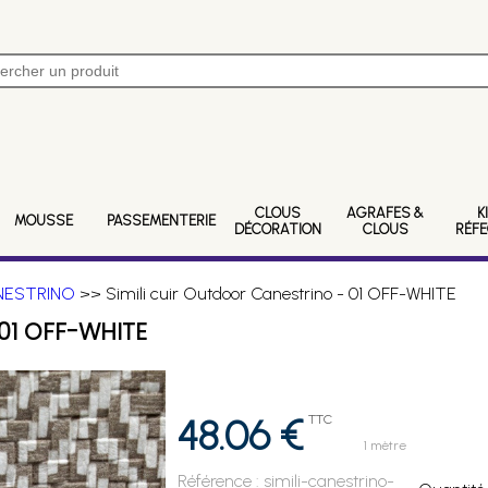
CLOUS
AGRAFES &
K
MOUSSE
PASSEMENTERIE
DÉCORATION
CLOUS
RÉF
ANESTRINO
>> Simili cuir Outdoor Canestrino - 01 OFF-WHITE
01 OFF-WHITE
48.06 €
TTC
1 mètre
Référence :
simili-canestrino-