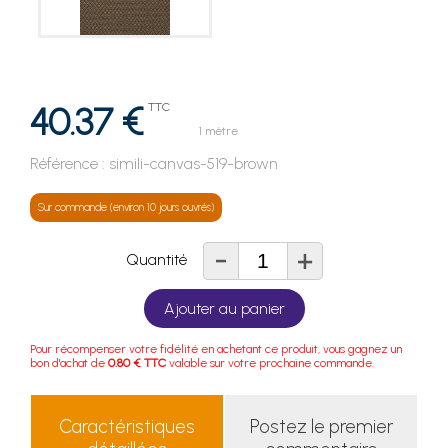
40.37 €
TTC
1 mètre
Référence :
simili-canvas-519-brown
Sur commande (environ 10 jours ouvrés)
-
+
Quantité
Ajouter au panier
Pour récompenser votre fidélité en achetant ce produit, vous gagnez un
bon d'achat de
0.80 € TTC
valable sur votre prochaine commande.
Caractéristiques
Postez le premier