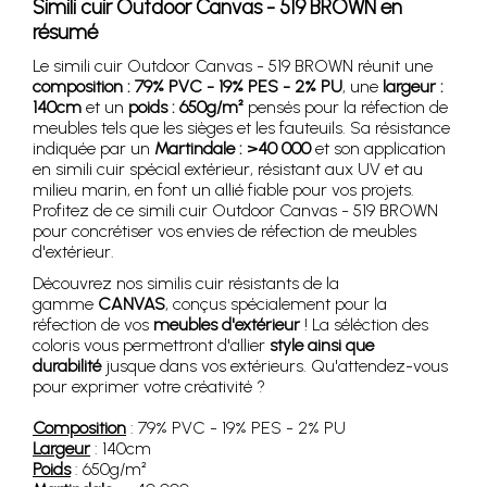
Simili cuir Outdoor Canvas - 519 BROWN en
résumé
Le simili cuir Outdoor Canvas - 519 BROWN réunit une
composition : 79% PVC - 19% PES - 2% PU
, une
largeur :
140cm
et un
poids : 650g/m²
pensés pour la réfection de
meubles tels que les sièges et les fauteuils. Sa résistance
indiquée par un
Martindale : >40 000
et son application
en simili cuir spécial extérieur, résistant aux UV et au
milieu marin, en font un allié fiable pour vos projets.
Profitez de ce simili cuir Outdoor Canvas - 519 BROWN
pour concrétiser vos envies de réfection de meubles
d'extérieur.
Découvrez nos similis cuir résistants de la
gamme
CANVAS
, conçus spécialement pour la
réfection de vos
meubles d'extérieur
! La séléction des
coloris vous permettront d'allier
style ainsi que
durabilité
jusque dans vos extérieurs. Qu'attendez-vous
pour exprimer votre créativité ?
Composition
: 79% PVC - 19% PES - 2% PU
Largeur
: 140cm
Poids
: 650g/m²