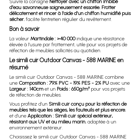
Suivre la consigne
Nettoyer avec un chiffon imbibé
d'eau savonneuse soigneusement essorée. Frotter
délicatement et rincer à l'aide d'un chiffon humidifié puis
sécher.
facilite l’entretien régulier du revêtement.
Bon à savoir
La valeur
Martindale : >40 000
indique une résistance
élevée à l’usure par frottement, utile pour vos projets de
réfection de meubles sollicités au quotidien.
Le simili cuir Outdoor Canvas - 588 MARINE en
résumé
Le simili cuir Outdoor Canvas - 588 MARINE combine
une
Composition : 79% PVC - 19% PES - 2% PU
avec une
Largeur : 140cm
et un
Poids : 650g/m²
pour vos projets
de réfection de meubles.
Vous profitez d’un
Simili cuir conçu pour la réfection de
meubles tels que les sièges, les fauteuils et plus encore.
et d’une
Application : Simili cuir spécial extérieur,
résistant aux UV et au milieu marin.
adaptée à un
environnement extérieur.
Choisissez le simili cuir Outdoor Canvas - 588 MARINE