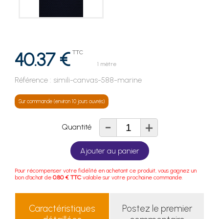
40.37 €
TTC
1 mètre
Référence :
simili-canvas-588-marine
Sur commande (environ 10 jours ouvrés)
-
+
Quantité
Ajouter au panier
Pour récompenser votre fidélité en achetant ce produit, vous gagnez un
bon d'achat de
0.80 € TTC
valable sur votre prochaine commande.
Caractéristiques
Postez le premier