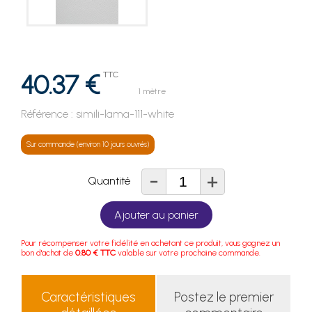
40.37 €
TTC
1 mètre
Référence :
simili-lama-111-white
Sur commande (environ 10 jours ouvrés)
-
+
Quantité
Ajouter au panier
Pour récompenser votre fidélité en achetant ce produit, vous gagnez un
bon d'achat de
0.80 € TTC
valable sur votre prochaine commande.
Caractéristiques
Postez le premier