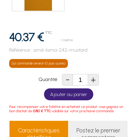
40.37 €
TTC
1 mètre
Référence :
simili-lama-242-mustard
Sur commande (environ 10 jours ouvrés)
-
+
Quantité
Ajouter au panier
Pour récompenser votre fidélité en achetant ce produit, vous gagnez un
bon d'achat de
0.80 € TTC
valable sur votre prochaine commande.
Caractéristiques
Postez le premier