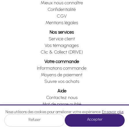
Mieux nous connaître
Confidentialité
CGV
Mentions légales
Nos services
Service client
Vos témoignages
Clic & Collect (DRIVE)
Votre commande
Informations commande
Moyens de paiement
Suivre vos achats
Aide
Contactez nous
Mot de passe oublié
Je me rétracte
Nous utilisons des cookies pour améliorer votre expérience.
En savoir plus
Accepter
Refuser
Je me rétracte