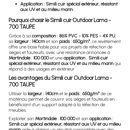
Application : Simili cuir spécial extérieur, résistant
aux UV et au milieu marin.
Pourquoi choisir le Simili cuir Outdoor Lama -
700 TAUPE
Grâce à sa
composition : 86% PVC - 10% PES - 4% PU
,
sa
largeur : 140cm
et son
poids : 650g/m²
, ce revêtement
offre une base fiable pour vos projets de réfection de
sièges et fauteuils, avec une résistance annoncée à
Martindale : 100 000
et une
application : Simili cuir
spécial extérieur, résistant aux UV et au milieu marin
qui
répond à des usages en extérieur.
Les avantages du Simili cuir Outdoor Lama -
700 TAUPE
Utiliser la
largeur : 140cm
et le
poids : 650g/m²
de ce
matériau permet de couvrir vos sièges et fauteuils en
bénéficiant d’un support adapté à la réfection de
meubles.
Exploiter son
Martindale : 100 000
et son
application :
Simili cuir spécial extérieur, résistant aux UV et au milieu
marin
aide à obtenir un résultat compatible avec des