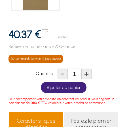
40.37 €
TTC
1 mètre
Référence :
simili-lama-700-taupe
Sur commande (environ 10 jours ouvrés)
-
+
Quantité
Ajouter au panier
Pour récompenser votre fidélité en achetant ce produit, vous gagnez un
bon d'achat de
0.80 € TTC
valable sur votre prochaine commande.
Caractéristiques
Postez le premier