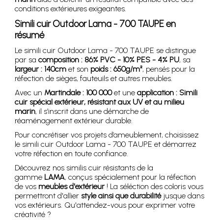
conditions extérieures exigeantes.
Simili cuir Outdoor Lama - 700 TAUPE en
résumé
Le simili cuir Outdoor Lama - 700 TAUPE se distingue
par sa
composition : 86% PVC - 10% PES - 4% PU
, sa
largeur : 140cm
et son
poids : 650g/m²
, pensés pour la
réfection de sièges, fauteuils et autres meubles.
Avec un
Martindale : 100 000
et une
application : Simili
cuir spécial extérieur, résistant aux UV et au milieu
marin
, il s’inscrit dans une démarche de
réaménagement extérieur durable.
Pour concrétiser vos projets d’ameublement, choisissez
le simili cuir Outdoor Lama - 700 TAUPE et démarrez
votre réfection en toute confiance.
Découvrez nos similis cuir résistants de la
gamme
LAMA
, conçus spécialement pour la réfection
de vos
meubles d'extérieur
! La séléction des coloris vous
permettront d'allier
style ainsi que durabilité
jusque dans
vos extérieurs. Qu'attendez-vous pour exprimer votre
créativité ?